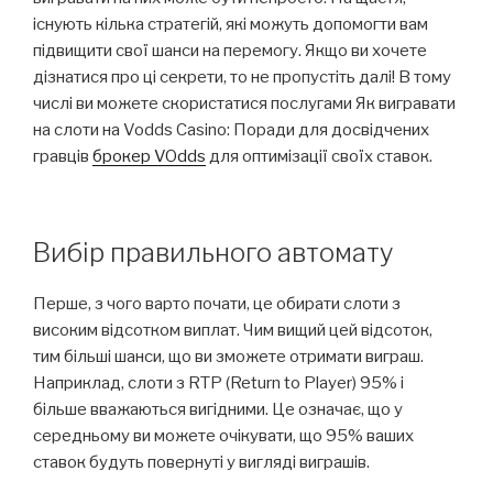
існують кілька стратегій, які можуть допомогти вам
підвищити свої шанси на перемогу. Якщо ви хочете
дізнатися про ці секрети, то не пропустіть далі! В тому
числі ви можете скористатися послугами Як вигравати
на слоти на Vodds Casino: Поради для досвідчених
гравців
брокер VOdds
для оптимізації своїх ставок.
Вибір правильного автомату
Перше, з чого варто почати, це обирати слоти з
високим відсотком виплат. Чим вищий цей відсоток,
тим більші шанси, що ви зможете отримати виграш.
Наприклад, слоти з RTP (Return to Player) 95% і
більше вважаються вигідними. Це означає, що у
середньому ви можете очікувати, що 95% ваших
ставок будуть повернуті у вигляді виграшів.