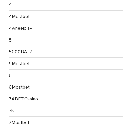
4
4Mostbet
4wheelplay
5
5000BA_Z
5Mostbet
6
6Mostbet
7ABET Casino
7k
7Mostbet