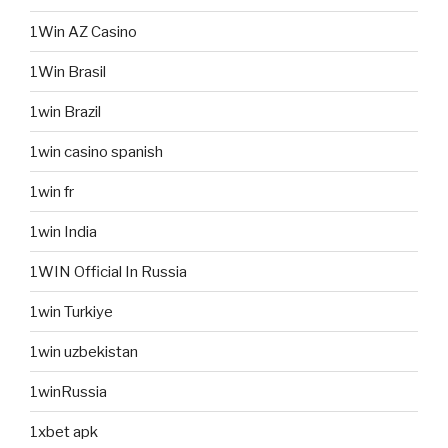
1Win AZ Casino
1Win Brasil
1win Brazil
1win casino spanish
1win fr
1win India
1WIN Official In Russia
1win Turkiye
1win uzbekistan
1winRussia
1xbet apk