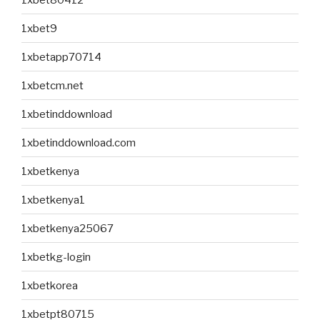
1xbet9
1xbetapp70714
1xbetcm.net
1xbetinddownload
1xbetinddownload.com
1xbetkenya
1xbetkenya1
1xbetkenya25067
1xbetkg-login
1xbetkorea
1xbetpt80715