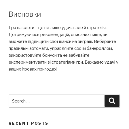
Висновки
Гра на слоти – це не лише удача, але й стратегія.
Дотримуючись рекомендацій, описаних вище, ви
зможете підвищити свої шанси на виграш. Вибирайте
правильні автомати, управляйте своїм банкроллом,
використовуйте бонуси та не забувайте
експериментувати зі стратегіями гри. Бажаємо удачі у
ваших ігрових пригодах!
Search
Searc
for:
RECENT POSTS