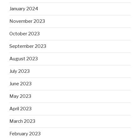
January 2024
November 2023
October 2023
September 2023
August 2023
July 2023
June 2023
May 2023
April 2023
March 2023
February 2023