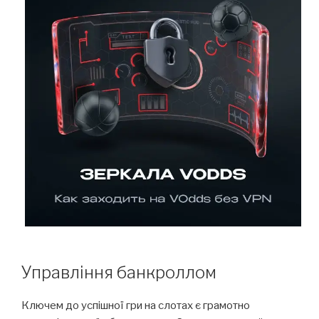
Управління банкроллом
Ключем до успішної гри на слотах є грамотно