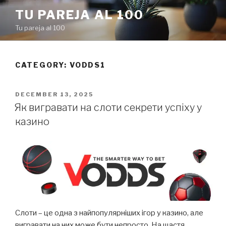
Skip
TU PAREJA AL 100
to
Tu pareja al 100
content
CATEGORY: VODDS1
POSTED
DECEMBER 13, 2025
ON
Як вигравати на слоти секрети успіху у
казино
Слоти – це одна з найпопулярніших ігор у казино, але
вигравати на них може бути непросто. На щастя,