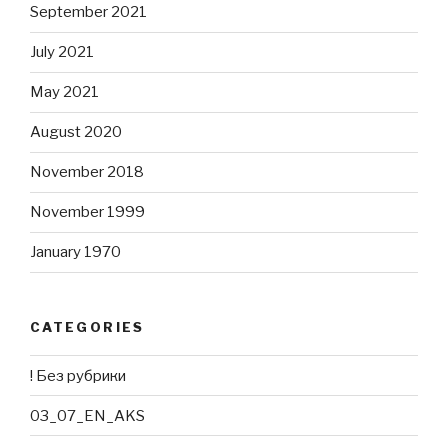
September 2021
July 2021
May 2021
August 2020
November 2018
November 1999
January 1970
CATEGORIES
! Без рубрики
03_07_EN_AKS