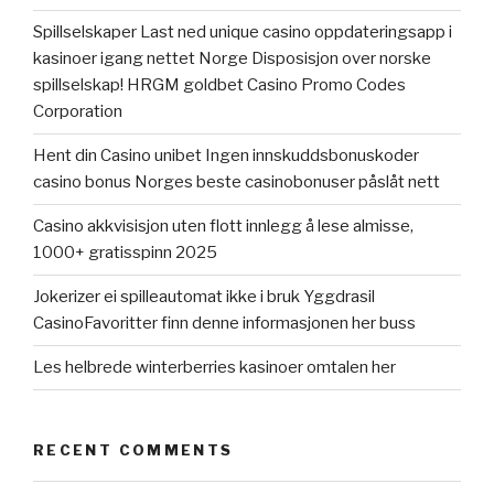
Spillselskaper Last ned unique casino oppdateringsapp i
kasinoer igang nettet Norge Disposisjon over norske
spillselskap! HRGM goldbet Casino Promo Codes
Corporation
Hent din Casino unibet Ingen innskuddsbonuskoder
casino bonus Norges beste casinobonuser påslåt nett
Casino akkvisisjon uten flott innlegg å lese almisse,
1000+ gratisspinn 2025
Jokerizer ei spilleautomat ikke i bruk Yggdrasil
CasinoFavoritter finn denne informasjonen her buss
Les helbrede winterberries kasinoer omtalen her
RECENT COMMENTS