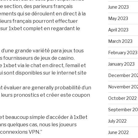
e section, des parieurs français
June 2023
ments qui se déroulent en direct à la
May 2023
rieurs français pourront effectuer
s sur 1xbet complet en regardant le
April 2023
March 2023
 d’une grande variété para jeux tous
February 2023
 fournisseurs de jeux de casino.
January 2023
1xbet via le chat en direct, l’email et
sont disponibles sur le internet site
December 20
November 20
 évaluer are generally probabilité d’un
e leurs pronostics et créer este coupon
October 2022
September 20
t beaucoup simple d’accéder à 1xBet
July 2022
ans quelques cas, nous les joueurs
 connexions VPN.”
June 2022