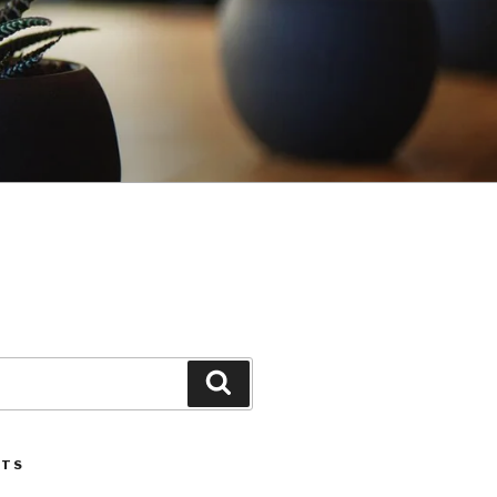
Search
STS