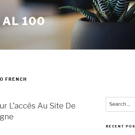
 AL 100
NO FRENCH
Search
our L’accès Au Site De
for:
igne
RECENT PO