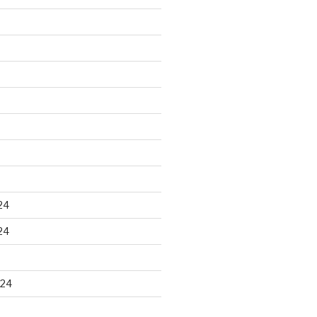
24
24
024