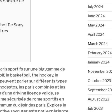
s Société De
July 2024
June 2024
xbet De Sony
May 2024
tres
April 2024
March 2024
February 2024
January 2024
paris sportifs sur une big gamme de
November 20
olf, le basketball, the hockey, le
October 2023
s peuvent parier sur différents types
 modestos, les paris combinés et les
September 20
e d’une driving licence valide, se
me sécurisée de rome sportifs en
August 2023
mum du désir des paris. Explore le
July 2023
ctive savourer este pari expérience