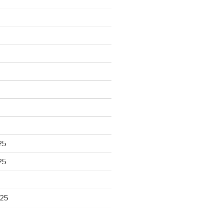
25
25
025