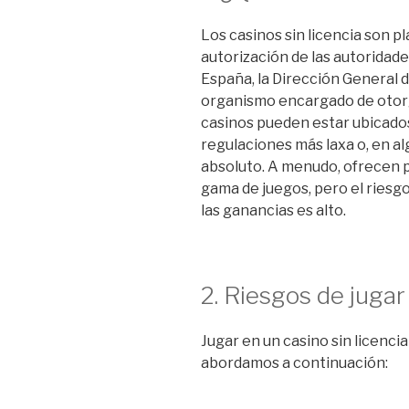
Los casinos sin licencia son p
autorización de las autorida
España, la Dirección General 
organismo encargado de otorga
casinos pueden estar ubicados
regulaciones más laxa o, en al
absoluto. A menudo, ofrecen 
gama de juegos, pero el riesgo
las ganancias es alto.
2. Riesgos de jugar
Jugar en un casino sin licenci
abordamos a continuación: