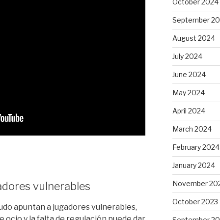
October 2024
September 2
August 2024
July 2024
June 2024
May 2024
April 2024
March 2024
February 2024
January 2024
November 20
adores vulnerables
October 2023
nudo apuntan a jugadores vulnerables,
ocio y la falta de regulación puede dar
September 20