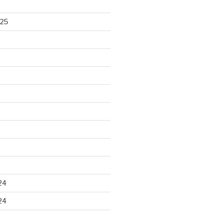
025
24
24