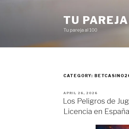
Skip
to
TU PAREJA
content
Tu pareja al 100
CATEGORY: BETCASINO
POSTED
APRIL 26, 2026
ON
Los Peligros de Jug
Licencia en Españ