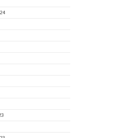
024
23
23