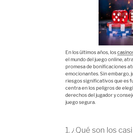
En los últimos años, los
casinos
el mundo del juego online, at
promesa de bonificaciones atr
emocionantes. Sin embargo, ju
riesgos significativos que es 
centra en los peligros de eleg
derechos del jugador y consej
juego segura.
1. ¿Qué son los casi