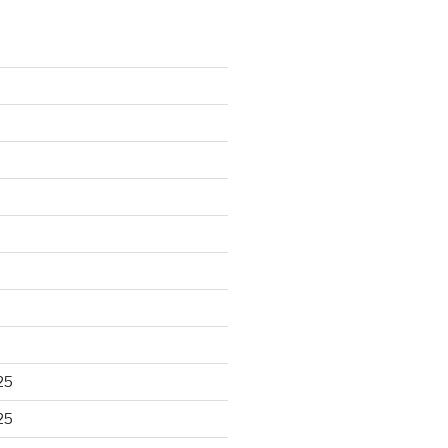
25
25