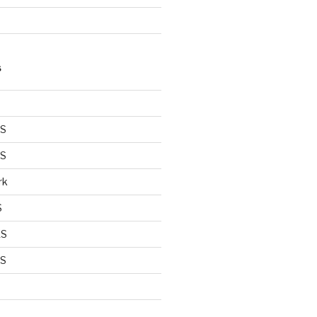
S
S
S
rk
S
KS
S