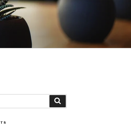
Search
STS