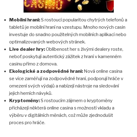
Mobilní hraní:
S rostoucí popularitou chytrých telefonů a
tabletů je mobilní hraní na vzestupu. Mnoho nových casin
investuje do snadno použitelných mobilních aplikací nebo
optimalizovaných webových stránek.
Live dealer hry:
Oblíbenost her s živými dealery roste,
neboť poskytují autentický zážitek z hraní v kamenném
casinu přímo z domova.
Ekologické a zodpovědné hraní:
Nová online casina
se více zaměřují na zodpovědné hraní, podporují hráče v
omezení svých výdajů a nabízejí nástroje na sledování
jejich herních návyků.
Kryptoměny:
S rostoucím zájmem o kryptoměny
přicházejí některá online casina s možností vkladu a
výběru v digitálních měnách, což může zjednodušit
proces pro hráče.