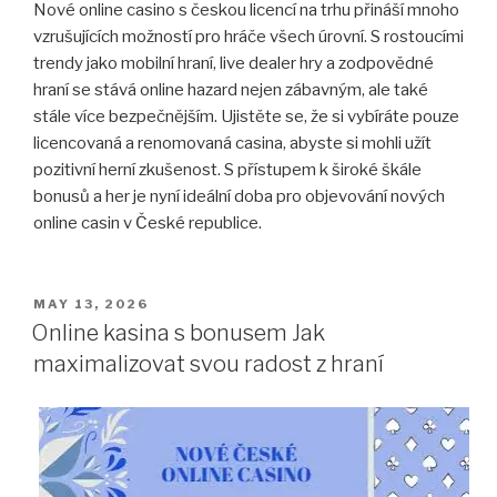
Nové online casino s českou licencí na trhu přináší mnoho
vzrušujících možností pro hráče všech úrovní. S rostoucími
trendy jako mobilní hraní, live dealer hry a zodpovědné
hraní se stává online hazard nejen zábavným, ale také
stále více bezpečnějším. Ujistěte se, že si vybíráte pouze
licencovaná a renomovaná casina, abyste si mohli užít
pozitivní herní zkušenost. S přístupem k široké škále
bonusů a her je nyní ideální doba pro objevování nových
online casin v České republice.
POSTED
MAY 13, 2026
ON
Online kasina s bonusem Jak
maximalizovat svou radost z hraní