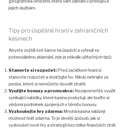
geografická omezení, která vám zabrání v přístupu k
jejich službám.
Tipy pro úspěšné hraní v zahraničních
kasinech
Abyste zvýšili své šance na úspěch a vyhnuli se
potenciálnímu zklamání, zde je několik užitečných tipů:
Stanovte si rozpočet:
Před začátkem hraní si
stanovte rozpočet a dodržujte ho. Nikdy nehrajte za
peníze, které si nemůžete dovolit ztratit.
Využijte bonusy a promoakce:
Nezapomeňte využít
vynikající nabídky, které kasina poskytují, ale buďte si
vědomi podmínek spojených s těmito bonusy.
Vyzkoušejte hry zdarma:
Mnohá kasina nabízejí
možnost hrát zdarma. To je skvělý způsob, jak si
vyzkoušet nové hry a strategii bez rizika finančních ztrát.