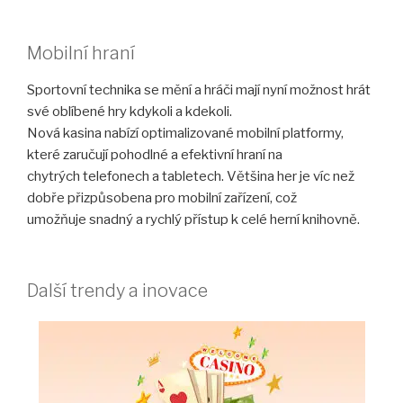
Mobilní hraní
Sportovní technika se mění a hráči mají nyní možnost hrát
své oblíbené hry kdykoli a kdekoli.
Nová kasina nabízí optimalizované mobilní platformy,
které zaručují pohodlné a efektivní hraní na
chytrých telefonech a tabletech. Většina her je víc než
dobře přizpůsobena pro mobilní zařízení, což
umožňuje snadný a rychlý přístup k celé herní knihovně.
Další trendy a inovace