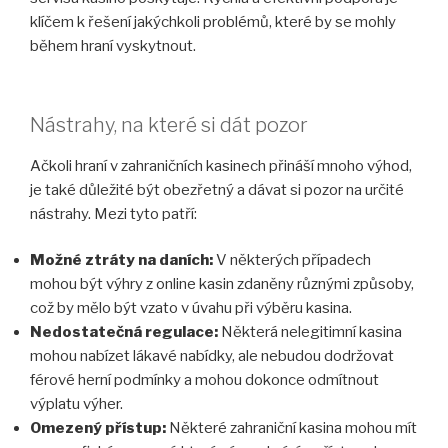
klíčem k řešení jakýchkoli problémů, které by se mohly
během hraní vyskytnout.
Nástrahy, na které si dát pozor
Ačkoli hraní v zahraničních kasinech přináší mnoho výhod,
je také důležité být obezřetný a dávat si pozor na určité
nástrahy. Mezi tyto patří:
Možné ztráty na daních:
V některých případech
mohou být výhry z online kasin zdaněny různými způsoby,
což by mělo být vzato v úvahu při výběru kasina.
Nedostatečná regulace:
Některá nelegitimní kasina
mohou nabízet lákavé nabídky, ale nebudou dodržovat
férové herní podmínky a mohou dokonce odmítnout
výplatu výher.
Omezený přístup:
Některé zahraniční kasina mohou mít