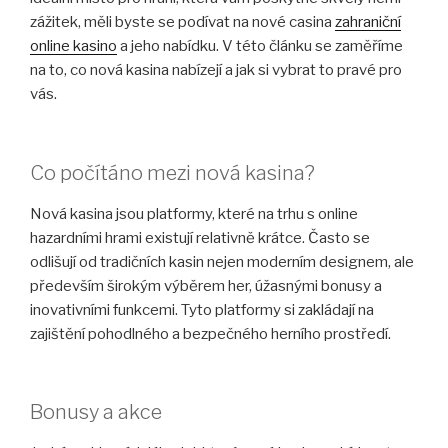
zážitek, měli byste se podívat na nové casina
zahraniční
online kasino
a jeho nabídku. V této článku se zaměříme
na to, co nová kasina nabízejí a jak si vybrat to pravé pro
vás.
Co počítáno mezi nová kasina?
Nová kasina jsou platformy, které na trhu s online
hazardními hrami existují relativně krátce. Často se
odlišují od tradičních kasin nejen moderním designem, ale
především širokým výběrem her, úžasnými bonusy a
inovativními funkcemi. Tyto platformy si zakládají na
zajištění pohodlného a bezpečného herního prostředí.
Bonusy a akce