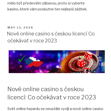
mělo být především zábavou, proto si vyberte
kasino, které vám poskytne ten nejlepší zážitek.
POSTED
MAY 13, 2026
ON
Nové online casino s českou licencí Co
očekávat v roce 2023
Nové online casino s českou
licencí: Co očekávat v roce 2023
Svět online hazardu se neustále vyvíjí a nové online casino