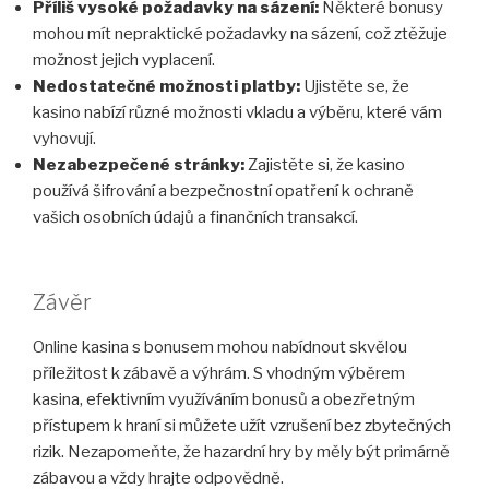
Příliš vysoké požadavky na sázení:
Některé bonusy
mohou mít nepraktické požadavky na sázení, což ztěžuje
možnost jejich vyplacení.
Nedostatečné možnosti platby:
Ujistěte se, že
kasino nabízí různé možnosti vkladu a výběru, které vám
vyhovují.
Nezabezpečené stránky:
Zajistěte si, že kasino
používá šifrování a bezpečnostní opatření k ochraně
vašich osobních údajů a finančních transakcí.
Závěr
Online kasina s bonusem mohou nabídnout skvělou
příležitost k zábavě a výhrám. S vhodným výběrem
kasina, efektivním využíváním bonusů a obezřetným
přístupem k hraní si můžete užít vzrušení bez zbytečných
rizik. Nezapomeňte, že hazardní hry by měly být primárně
zábavou a vždy hrajte odpovědně.