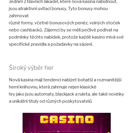
Jedním z hlavních lákadel, které nová kasina nabídnout,
jsou atraktivní uvítací bonusy. Tyto bonusy mohou
zahrnovat
různé formy, včetně bonusových peněz, volných otoček
nebo cashbacků. Zájemci by se měli pečlivě podívat na
podmínky těchto nabídek, protože každé kasino mívá své
specifické pravidla a požadavky na sázení.
Široký výběr her
Nová kasina mají tendenci nabízet bohatší a rozmanitější
herní knihovnu, která zahrnuje nejen klasické
hry jako jsou automaty, blackjack a ruleta, ale také novinky
a unikátní tituly od různých poskytovatelů