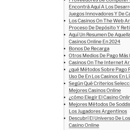
Encontrá Aquí A Los Desarr
Juegos Innovadores Y De Ca
Los Casinos On The Web Ar
Proceso De Depósito Y Reti
Aquí Un Resumen De Aquell
Casinos Online En 2024
Bonos De Recarga
Otros Medios De Pago Más 
Casinos On The Internet A
¿qué Métodos Sobre Pago 
Uso De En Los Casinos En L
Según Qué Criterios Selec
Mejores Casinos Online
¿cómo Elegir El Casino Onli
Mejores Métodos De Soddis
Los Jugadores Argentinos
Descubrí El Universo De Lo
Casino Online