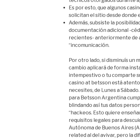
técnicos otorgados durante a
Es por esto, que algunos casi
solicitan el sitio desde donde 
Además, subsiste la posibilida
documentación adicional -cédu
recientes- anteriormente de 
“incomunicación.
Por otro lado, si disminuís un 
cambio aplicará de forma inst
intempestivo o tu comparte su
casino at betsson está atent
necesites, de Lunes a Sábado.
para Betsson Argentina cumpl
blindando así tus datos perso
“hackeos. Esto quiere enseñar
requisitos legales para descui
Autónoma de Buenos Aires (Ar
related al del avivar, pero la 