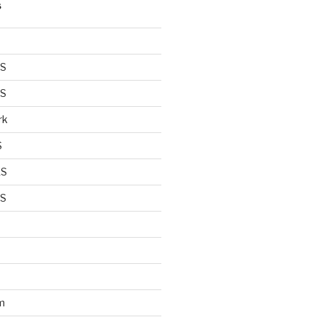
S
S
S
rk
S
KS
S
m