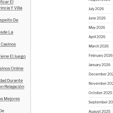
ficar El
ncia Y Villa
July 2026
June 2026
speito De
May 2026
esde La
April 2026
 Casinos
March 2026
February 2026
iene El Juego
January 2026
sinos Online
December 20
idad Durante
November 20
on Relajación
October 2025
os Mejores
September 2
 De
August 2025