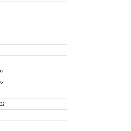
22
22
22