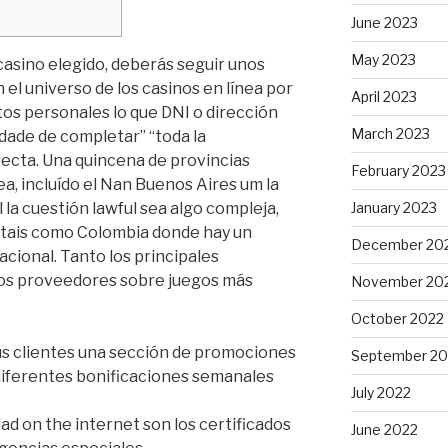
June 2023
May 2023
asino elegido, deberás seguir unos
 el universo de los casinos en línea por
April 2023
tos personales lo que DNI o dirección
March 2023
lidade de completar” “toda la
ecta. Una quincena de provincias
February 2023
ea, incluído el Nan Buenos Aires um la
 la cuestión lawful sea algo compleja,
January 2023
s tais como Colombia donde hay un
December 20
acional. Tanto los principales
os proveedores sobre juegos más
November 20
October 2022
us clientes una sección de promociones
September 20
iferentes bonificaciones semanales
July 2022
dad on the internet son los certificados
June 2022