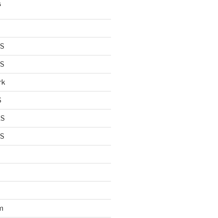
S
S
S
rk
S
KS
S
m