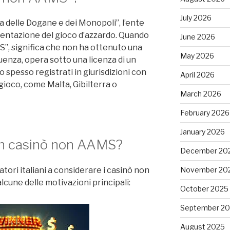
July 2026
 delle Dogane e dei Monopoli”, l’ente
mentazione del gioco d’azzardo. Quando
June 2026
S”, significa che non ha ottenuto una
May 2026
uenza, opera sotto una licenza di un
 spesso registrati in giurisdizioni con
April 2026
 gioco, come Malta, Gibilterra o
March 2026
February 2026
January 2026
un casinò non AAMS?
December 20
tori italiani a considerare i casinò non
November 20
cune delle motivazioni principali:
October 2025
September 2
August 2025