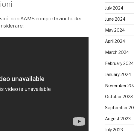
ioni
July 2024
casinò non AAMS comporta anche dei
June 2024
considerare:
May 2024
April 2024
March 2024
February 2024
January 2024
November 20
October 2023
September 20
August 2023
July 2023