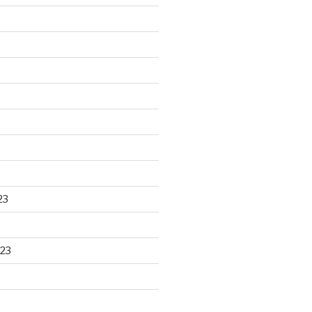
23
23