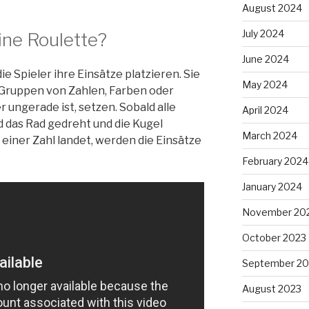
August 2024
July 2024
ine Roulette?
June 2024
ie Spieler ihre Einsätze platzieren. Sie
May 2024
, Gruppen von Zahlen, Farben oder
 ungerade ist, setzen. Sobald alle
April 2024
d das Rad gedreht und die Kugel
March 2024
einer Zahl landet, werden die Einsätze
February 2024
January 2024
November 20
October 2023
September 20
August 2023