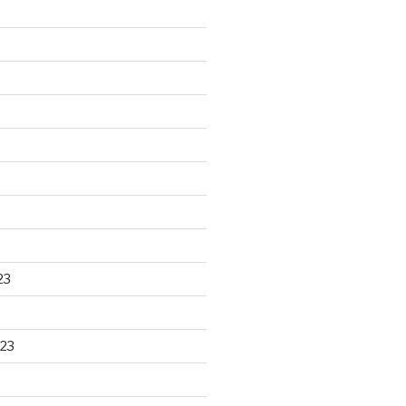
23
23