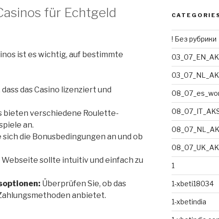
Casinos für Echtgeld
CATEGORIE
! Без рубрики
inos ist es wichtig, auf bestimmte
03_07_EN_AK
03_07_NL_AK
, dass das Casino lizenziert und
08_07_es_wo
08_07_IT_AK
 bieten verschiedene Roulette-
piele an.
08_07_NL_A
 sich die Bonusbedingungen an und ob
08_07_UK_AK
 Webseite sollte intuitiv und einfach zu
1
soptionen:
Überprüfen Sie, ob das
1-xbeti18034
Zahlungsmethoden anbietet.
1-xbetindia