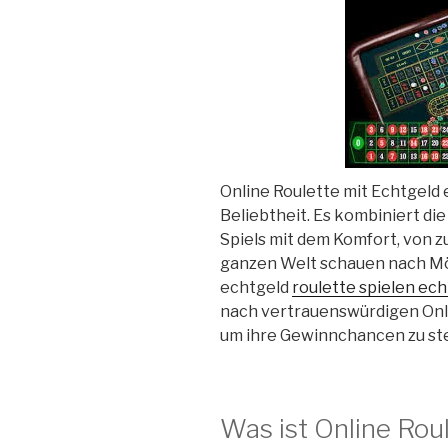
Online Roulette mit Echtgeld 
Beliebtheit. Es kombiniert di
Spiels mit dem Komfort, von zu
ganzen Welt schauen nach Mög
echtgeld
roulette spielen ech
nach vertrauenswürdigen Onli
um ihre Gewinnchancen zu st
Was ist Online Rou