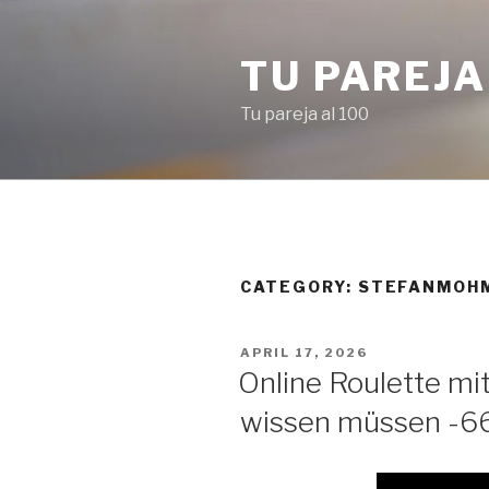
Skip
to
TU PAREJA
content
Tu pareja al 100
CATEGORY: STEFANMOH
POSTED
APRIL 17, 2026
ON
Online Roulette mit
wissen müssen -