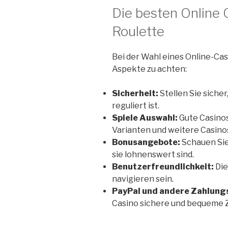
Die besten Online 
Roulette
Bei der Wahl eines Online-Cas
Aspekte zu achten:
Sicherheit:
Stellen Sie sicher
reguliert ist.
Spiele Auswahl:
Gute Casinos
Varianten und weitere Casinos
Bonusangebote:
Schauen Sie
sie lohnenswert sind.
Benutzerfreundlichkeit:
Die
navigieren sein.
PayPal und andere Zahlung
Casino sichere und bequeme 