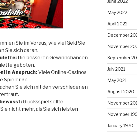
June 2022
May 2022
April 2022
December 20
mmen Sie im Voraus, wie viel Geld Sie
November 20
n Sie sich daran.
ulette:
Die besseren Gewinnchancen
September 20
lette geboten.
July 2021
i in Anspruch:
Viele Online-Casinos
e Spieler an.
May 2021
chen Sie sich mit den verschiedenen
August 2020
ertraut.
sbewusst:
Glücksspiel sollte
November 20
ie nicht mehr, als Sie sich leisten
November 19
January 1970