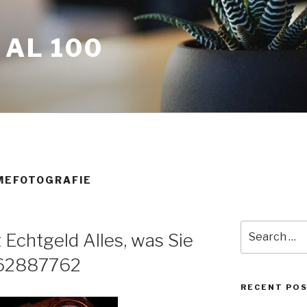
 AL 100
MEFOTOGRAFIE
Search
 Echtgeld Alles, was Sie
for:
662887762
RECENT PO