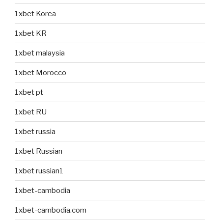
1xbet Korea
1xbet KR
1xbet malaysia
1xbet Morocco
1xbet pt
1xbet RU
1xbet russia
1xbet Russian
1xbet russian1
1xbet-cambodia
1xbet-cambodia.com