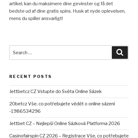
artikel, kan du maksimere dine gevinster og få det
bedste ud af dine gratis spins. Husk at nyde oplevelsen,
mens du spiller ansvarligt!
Search
Searc
for:
RECENT POSTS
Jettbetcz CZ Vstupte do Světa Online Sázek
20betcz Vše, co potřebujete vědět o online sázení
-1986534296
Jettbet CZ – Nejlepší Online Sázková Platforma 2026
Casinofairspin CZ 2026 – Registrace Vše, co potřebujete