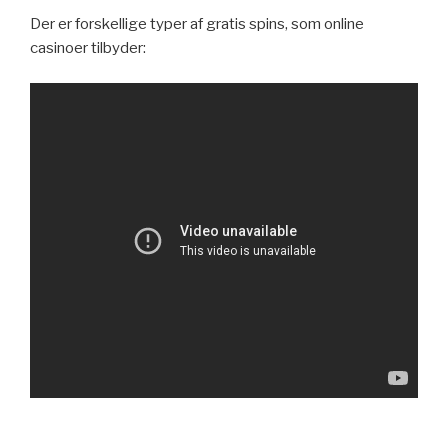
Der er forskellige typer af gratis spins, som online
casinoer tilbyder: