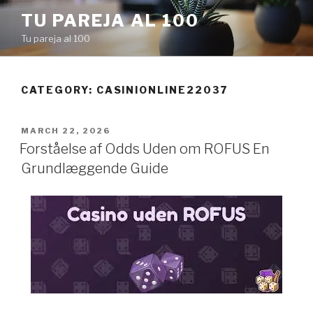
Skip
TU PAREJA AL 100
to
Tu pareja al 100
content
CATEGORY: CASINIONLINE22037
POSTED
MARCH 22, 2026
ON
Forståelse af Odds Uden om ROFUS En
Grundlæggende Guide