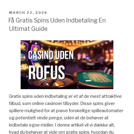
POSTED
MARCH 22, 2026
ON
Få Gratis Spins Uden Indbetaling En
Ultimat Guide
Gratis spins uden indbetaling er et af de mest attraktive
tilbud, som online casinoer tilbyder. Disse spins giver
spillere mulighed for at prøve forskellige spilleautomater
og potentielt vinde penge, uden at de behøver at
indbetale egne midler. I denne artikel vil vi dække alt,
hvad du behøver at vide om gratis spins, hvordan du