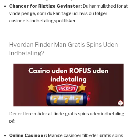
Chancer for Rigtige Gevinster:
Du har mulighed for at
vinde penge, som du kan tage ud, hvis du følger
casinoets indbetalingspolitikker.
Hvordan Finder Man Gratis Spins Uden
Indbetaling?
Der er flere måder at finde gratis spins uden indbetaling
på:
Online Casinoer:
Mange casinoer tilbyder gratis spins