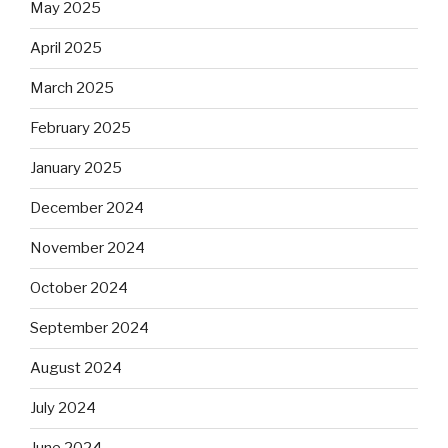
May 2025
April 2025
March 2025
February 2025
January 2025
December 2024
November 2024
October 2024
September 2024
August 2024
July 2024