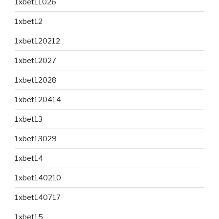
1xbet11026
1xbet12
1xbet120212
1xbet12027
1xbet12028
1xbet120414
1xbet13
1xbet13029
1xbet14
1xbet140210
1xbet140717
1xbet15