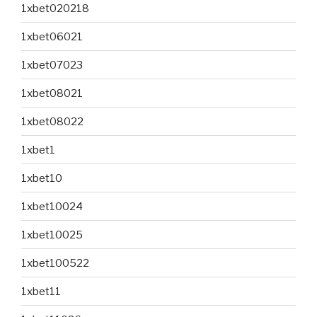
1xbet020218
1xbet06021
1xbet07023
1xbet08021
1xbet08022
1xbet1
1xbet10
1xbet10024
1xbet10025
1xbet100522
1xbet11