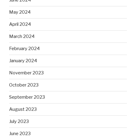
June 2024
May 2024
April 2024
March 2024
February 2024
January 2024
November 2023
October 2023
September 2023
August 2023
July 2023
June 2023