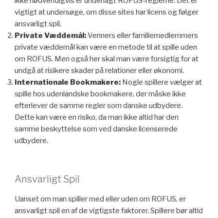
ikke nødvendigvis er underlagt ROFUS-reglerne. Det er
vigtigt at undersøge, om disse sites har licens og følger
ansvarligt spil.
Private Væddemål:
Venners eller familiemedlemmers
private væddemål kan være en metode til at spille uden
om ROFUS. Men også her skal man være forsigtig for at
undgå at risikere skader på relationer eller økonomi.
Internationale Bookmakere:
Nogle spillere vælger at
spille hos udenlandske bookmakere, der måske ikke
efterlever de samme regler som danske udbydere.
Dette kan være en risiko, da man ikke altid har den
samme beskyttelse som ved danske licenserede
udbydere.
Ansvarligt Spil
Uanset om man spiller med eller uden om ROFUS, er
ansvarligt spil en af de vigtigste faktorer. Spillere bør altid