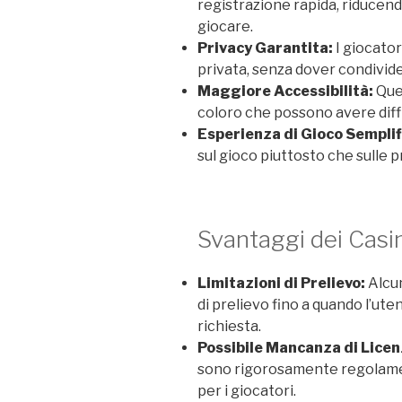
registrazione rapida, riducend
giocare.
Privacy Garantita:
I giocator
privata, senza dover condivide
Maggiore Accessibilità:
Ques
coloro che possono avere diff
Esperienza di Gioco Semplif
sul gioco piuttosto che sulle
Svantaggi dei Cas
Limitazioni di Prelievo:
Alcun
di prelievo fino a quando l’u
richiesta.
Possibile Mancanza di Licen
sono rigorosamente regolament
per i giocatori.