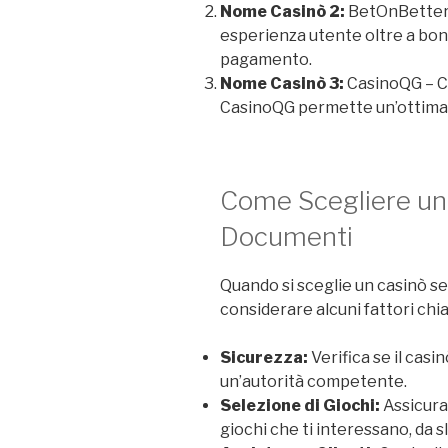
Nome Casinò 2:
BetOnBetter 
esperienza utente oltre a bon
pagamento.
Nome Casinò 3:
CasinoQG – Co
CasinoQG permette un’ottima fru
Come Scegliere un
Documenti
Quando si sceglie un casinò s
considerare alcuni fattori chi
Sicurezza:
Verifica se il cas
un’autorità competente.
Selezione di Giochi:
Assicurat
giochi che ti interessano, da s