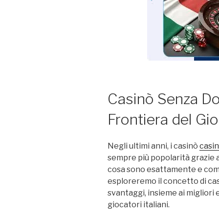
Casinò Senza Do
Frontiera del Gi
Negli ultimi anni, i casinò
casi
sempre più popolarità grazie a
cosa sono esattamente e come
esploreremo il concetto di cas
svantaggi, insieme ai migliori 
giocatori italiani.