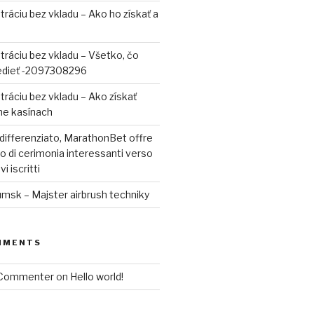
tráciu bez vkladu – Ako ho získať a
tráciu bez vkladu – Všetko, čo
edieť -2097308296
tráciu bez vkladu – Ako získať
ine kasínach
differenziato, MarathonBet offre
o di cerimonia interessanti verso
 iscritti
msk – Majster airbrush techniky
MMENTS
 Commenter
on
Hello world!