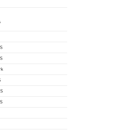
S
S
S
rk
S
KS
S