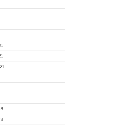
21
21
21
18
99