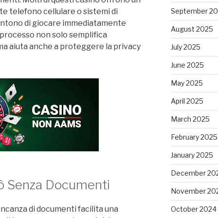
September 2
e telefono cellulare o sistemi di
entono di giocare immediatamente
August 2025
 processo non solo semplifica
 ma aiuta anche a proteggere la privacy
July 2025
June 2025
May 2025
April 2025
March 2025
February 2025
January 2025
December 20
nò Senza Documenti
November 20
ncanza di documenti facilita una
October 2024