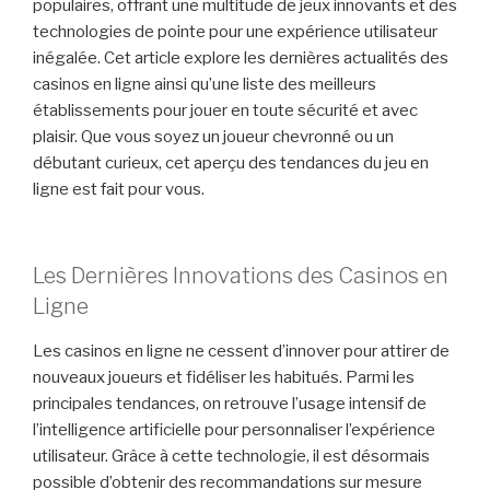
populaires, offrant une multitude de jeux innovants et des
technologies de pointe pour une expérience utilisateur
inégalée. Cet article explore les dernières actualités des
casinos en ligne ainsi qu’une liste des meilleurs
établissements pour jouer en toute sécurité et avec
plaisir. Que vous soyez un joueur chevronné ou un
débutant curieux, cet aperçu des tendances du jeu en
ligne est fait pour vous.
Les Dernières Innovations des Casinos en
Ligne
Les casinos en ligne ne cessent d’innover pour attirer de
nouveaux joueurs et fidéliser les habitués. Parmi les
principales tendances, on retrouve l’usage intensif de
l’intelligence artificielle pour personnaliser l’expérience
utilisateur. Grâce à cette technologie, il est désormais
possible d’obtenir des recommandations sur mesure