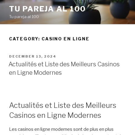
Skip
TU PAREJA AL 100
to
Tu pareja al 100
content
CATEGORY: CASINO EN LIGNE
POSTED
DECEMBER 13, 2024
ON
Actualités et Liste des Meilleurs Casinos
en Ligne Modernes
Actualités et Liste des Meilleurs
Casinos en Ligne Modernes
Les casinos en ligne modernes sont de plus en plus