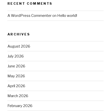
RECENT COMMENTS
A WordPress Commenter
on
Hello world!
ARCHIVES
August 2026
July 2026
June 2026
May 2026
April 2026
March 2026
February 2026