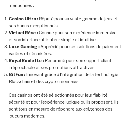
mentionnés :
Casino Ultra :
Réputé pour sa vaste gamme de jeux et
ses bonus exceptionnels.
Virtuel Rêve :
Connue pour son expérience immersive
et son interface utilisateur simple et intuitive.
Luxe Gaming :
Apprécié pour ses solutions de paiement
variées et sécurisées.
Royal Roulette :
Renommé pour son support client
irréprochable et ses promotions attractives.
BitFun :
Innovant grâce à l’intégration de la technologie
Blockchain et des crypto-monnaies.
Ces casinos ont été sélectionnés pour leur fiabilité,
sécurité et pour l’expérience ludique qu’ils proposent. Ils
sont tous en mesure de répondre aux exigences des
joueurs modernes.