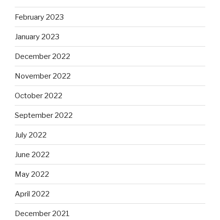
February 2023
January 2023
December 2022
November 2022
October 2022
September 2022
July 2022
June 2022
May 2022
April 2022
December 2021