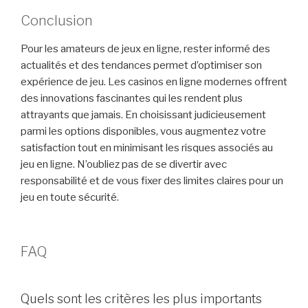
Conclusion
Pour les amateurs de jeux en ligne, rester informé des
actualités et des tendances permet d’optimiser son
expérience de jeu. Les casinos en ligne modernes offrent
des innovations fascinantes qui les rendent plus
attrayants que jamais. En choisissant judicieusement
parmi les options disponibles, vous augmentez votre
satisfaction tout en minimisant les risques associés au
jeu en ligne. N’oubliez pas de se divertir avec
responsabilité et de vous fixer des limites claires pour un
jeu en toute sécurité.
FAQ
Quels sont les critères les plus importants