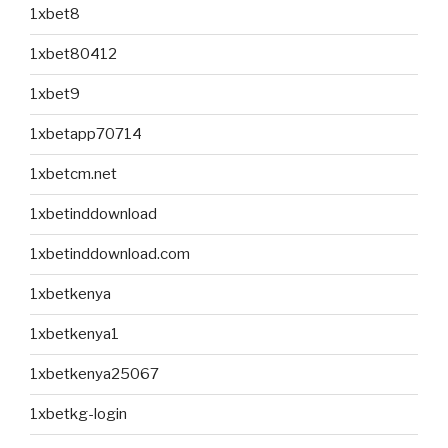
1xbet8
1xbet80412
1xbet9
1xbetapp70714
1xbetcm.net
1xbetinddownload
1xbetinddownload.com
1xbetkenya
1xbetkenya1
1xbetkenya25067
1xbetkg-login