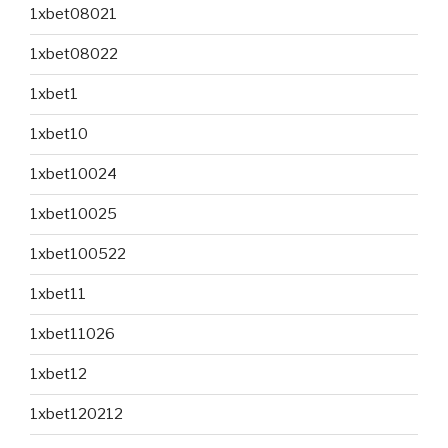
1xbet08021
1xbet08022
1xbet1
1xbet10
1xbet10024
1xbet10025
1xbet100522
1xbet11
1xbet11026
1xbet12
1xbet120212