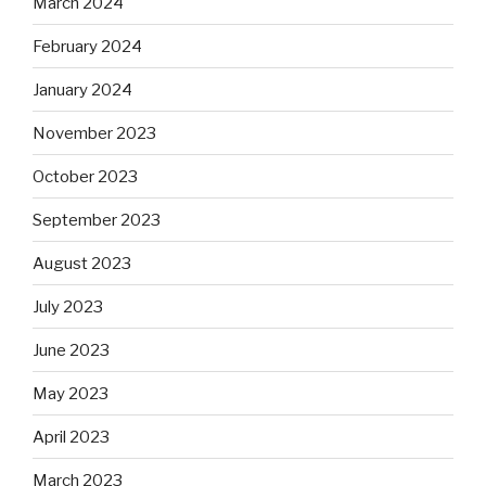
March 2024
February 2024
January 2024
November 2023
October 2023
September 2023
August 2023
July 2023
June 2023
May 2023
April 2023
March 2023