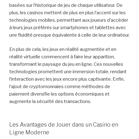
basées sur l’historique de jeu de chaque utilisateur. De
plus, les casinos mettent de plus en plus l’accent sur les
technologies mobiles, permettant aux joueurs d’accéder
à leurs jeux préférés sur smartphones et tablettes avec
une fluidité presque équivalente à celle de leur ordinateur.
En plus de cela, les jeux en réalité augmentée et en
réalité virtuelle commencent à faire leur apparition,
transformant le paysage du jeu en ligne. Ces nouvelles
technologies promettent une immersion totale, rendant
l’interaction avec les jeux encore plus captivante. Enfin,
l’ajout de cryptomonnaies comme méthodes de
paiement diversifie les options économiques et
augmente la sécurité des transactions.
Les Avantages de Jouer dans un Casino en
Ligne Moderne