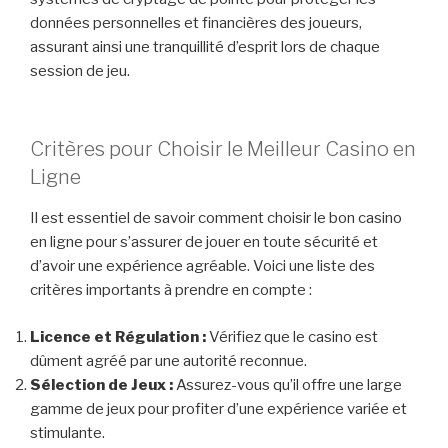
données personnelles et financières des joueurs,
assurant ainsi une tranquillité d’esprit lors de chaque
session de jeu.
Critères pour Choisir le Meilleur Casino en
Ligne
Il est essentiel de savoir comment choisir le bon casino
en ligne pour s’assurer de jouer en toute sécurité et
d’avoir une expérience agréable. Voici une liste des
critères importants à prendre en compte :
Licence et Régulation :
Vérifiez que le casino est
dûment agréé par une autorité reconnue.
Sélection de Jeux :
Assurez-vous qu’il offre une large
gamme de jeux pour profiter d’une expérience variée et
stimulante.