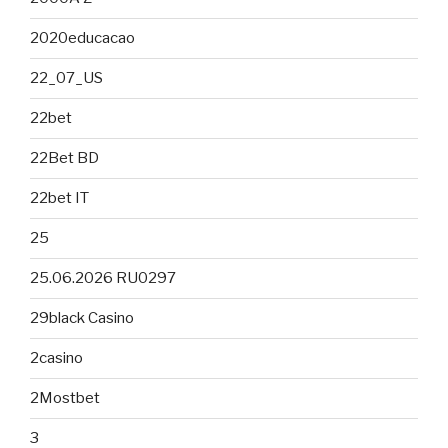
2020educacao
22_07_US
22bet
22Bet BD
22bet IT
25
25.06.2026 RU0297
29black Casino
2casino
2Mostbet
3