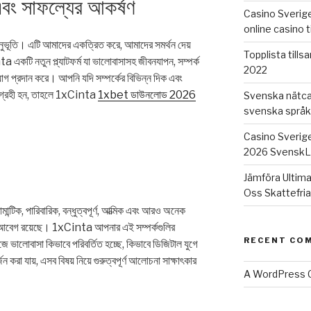
বং সাফল্যের আকর্ষণ
Casino Sverig
online casino 
অনুভূতি। এটি আমাদের একত্রিত করে, আমাদের সমর্থন দেয়
Topplista till
 একটি নতুন প্ল্যাটফর্ম যা ভালোবাসাসহ জীবনযাপন, সম্পর্ক
2022
োগ প্রদান করে। আপনি যদি সম্পর্কের বিভিন্ন দিক এবং
আগ্রহী হন, তাহলে 1xCinta
1xbet ডাউনলোড 2026
Svenska nätca
svenska språk
Casino Sverig
2026 SvenskL
Jämföra Ultim
Oss Skattefri
ন্টিক, পারিবারিক, বন্ধুত্বপূর্ণ, আত্মিক এবং আরও অনেক
এবং আবেগ রয়েছে। 1xCinta আপনার এই সম্পর্কগুলির
RECENT CO
ভালোবাসা কিভাবে পরিবর্তিত হচ্ছে, কিভাবে ডিজিটাল যুগে
্জন করা যায়, এসব বিষয় নিয়ে গুরুত্বপূর্ণ আলোচনা সাক্ষাৎকার
A WordPress