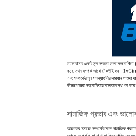
ভালোবাসার একটি মূল স্তম্ভ হলো সহযোগিতা। য
করে, তখন সম্পর্ক আরো টেকसই হয়। 1xCinta
এবং সম্পর্কের মূল সমস্যাগুলির সমাধান পাওয়া 
কীভাবে তারা সহযোগিতার মনোভাব স্থাপন করে
সামাজিক প্রভাব এবং ভালোব
আজকের সমাজে সম্পর্কের সঙ্গে সামাজিক প্রভাব
তোলে, সম্পর্ক থাকা না থাকা কিংবা পরিবারের স