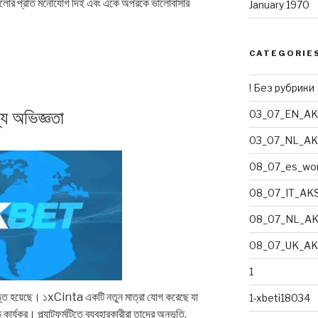
গুলোর প্রতি মনোযোগ দিই এবং একে অপরকে ভালোবাসার
January 1970
CATEGORIE
! Без рубрики
 অভিজ্ঞতা
03_07_EN_AK
03_07_NL_AK
08_07_es_wo
08_07_IT_AK
08_07_NL_A
08_07_UK_AK
1
ভূত হয়েছে। ১xCinta একটি নতুন মাত্রা যোগ করেছে যা
1-xbeti18034
 কার্যকর। প্ল্যাটফর্মটিতে ব্যবহারকারীরা তাদের অনুভূতি,