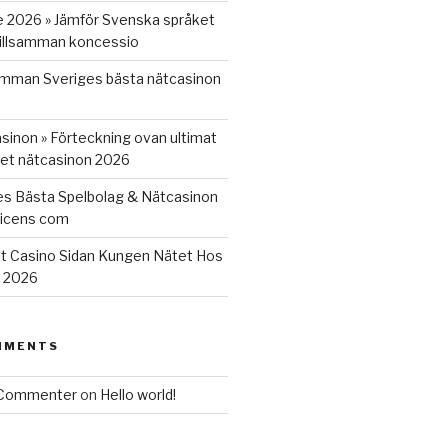
e 2026 » Jämför Svenska språket
tillsamman koncessio
samman Sveriges bästa nätcasinon
sinon » Förteckning ovan ultimat
et nätcasinon 2026
es Bästa Spelbolag & Nätcasinon
icens com
at Casino Sidan Kungen Nätet Hos
a 2026
MMENTS
 Commenter
on
Hello world!