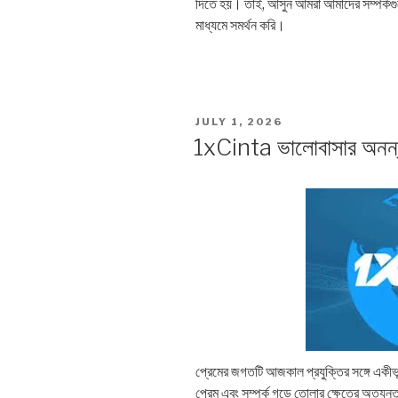
দিতে হয়। তাই, আসুন আমরা আমাদের সম্পর্ক
মাধ্যমে সমর্থন করি।
POSTED
JULY 1, 2026
ON
1xCinta ভালোবাসার অনন্য
প্রেমের জগতটি আজকাল প্রযুক্তির সঙ্গে একী
প্রেম এবং সম্পর্ক গড়ে তোলার ক্ষেত্রে অত্যন্ত