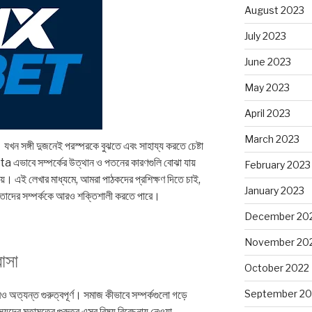
August 2023
July 2023
June 2023
May 2023
April 2023
March 2023
খন সঙ্গী দুজনেই পরস্পরকে বুঝতে এবং সাহায্য করতে চেষ্টা
 এভাবে সম্পর্কের উত্থান ও পতনের কারণগুলি বোঝা যায়
February 2023
যায়। এই লেখার মাধ্যমে, আমরা পাঠকদের প্রশিক্ষণ দিতে চাই,
January 2023
 তাদের সম্পর্ককে আরও শক্তিশালী করতে পারে।
December 20
November 20
াসা
October 2022
September 20
ও অত্যন্ত গুরুত্বপূর্ণ। সমাজ কীভাবে সম্পর্কগুলো গড়ে
দস্যদের মতামতের গুরুত্ব এসব বিষয় বিবেচনায় নেওয়া