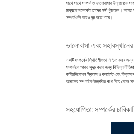
সাথে সাথে সম্পর্ক ও ভালোবাসার উন্নয়নকে সা
মাধ্যমে অনেকেই তাদের সঙ্গী খুঁজছেন। আমরা আশ
সম্পর্কগুলি আরও দৃঢ় হতে পারে।
ভালোবাসা এবং সহাবস্থানের
একটি সম্পর্কের স্থিতিশীলতা নিশ্চিত করার 
সম্পর্ককে আরও সুদৃঢ় করার জন্য বিভিন্ন নীত
কমিউনিকেশন স্কিলস ও কনটেস্ট এবং বিশ্বাস স
আমাদের সম্পর্ককে উন্নতির পথে নিয়ে যেতে স
সহযোগিতা: সম্পর্কের চাবিকা