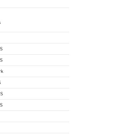
S
S
S
rk
S
KS
S