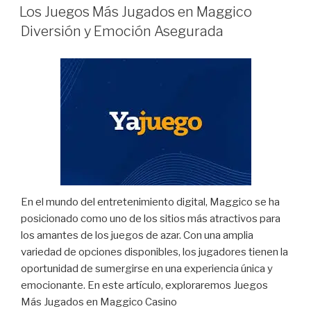
ON
Los Juegos Más Jugados en Maggico
Diversión y Emoción Asegurada
En el mundo del entretenimiento digital, Maggico se ha
posicionado como uno de los sitios más atractivos para
los amantes de los juegos de azar. Con una amplia
variedad de opciones disponibles, los jugadores tienen la
oportunidad de sumergirse en una experiencia única y
emocionante. En este artículo, exploraremos Juegos
Más Jugados en Maggico Casino