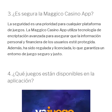
3. ¿Es segura la Maggico Casino App?
La seguridad es una prioridad para cualquier plataforma
de juegos. La Maggico Casino App utiliza tecnología de
encriptación avanzada para asegurar que la información
personal y financiera de los usuarios esté protegida.
Además, ha sido regulada y licenciada, lo que garantiza un
entorno de juego seguro y justo.
4. ¿Qué juegos están disponibles en la
aplicación?