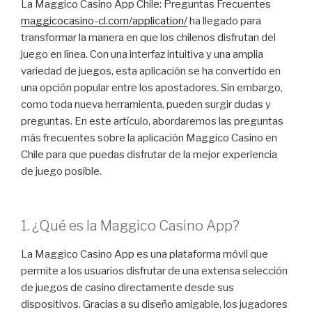
La Maggico Casino App Chile: Preguntas Frecuentes
maggicocasino-cl.com/application/
ha llegado para
transformar la manera en que los chilenos disfrutan del
juego en línea. Con una interfaz intuitiva y una amplia
variedad de juegos, esta aplicación se ha convertido en
una opción popular entre los apostadores. Sin embargo,
como toda nueva herramienta, pueden surgir dudas y
preguntas. En este artículo, abordaremos las preguntas
más frecuentes sobre la aplicación Maggico Casino en
Chile para que puedas disfrutar de la mejor experiencia
de juego posible.
1. ¿Qué es la Maggico Casino App?
La Maggico Casino App es una plataforma móvil que
permite a los usuarios disfrutar de una extensa selección
de juegos de casino directamente desde sus
dispositivos. Gracias a su diseño amigable, los jugadores