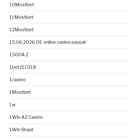
10Mostbet
11Mostbet
12Mostbet
15.06.2026 DE online casino paypal
1500A Z
1bet210218
1casino
1Mostbet
1w
1Win AZ Casino
1Win Brasil