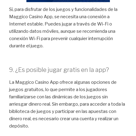
Sí, para disfrutar de los juegos y funcionalidades de la
Maggico Casino App, se necesita una conexión a
Internet estable. Puedes jugar a través de Wi-Fi o
utilizando datos móviles, aunque se recomienda una
conexión Wi-Fi para prevenir cualquier interrupción
durante el juego.
9. ¿Es posible jugar gratis en la app?
La Maggico Casino App ofrece algunas opciones de
juegos gratuitos, lo que permite a los jugadores
familiarizarse con las dinámicas de los juegos sin
arriesgar dinero real. Sin embargo, para acceder a toda la
biblioteca de juegos y participar en las apuestas con
dinero real, es necesario crear una cuenta y realizar un
depósito.