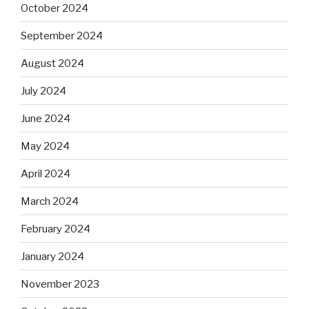
October 2024
September 2024
August 2024
July 2024
June 2024
May 2024
April 2024
March 2024
February 2024
January 2024
November 2023