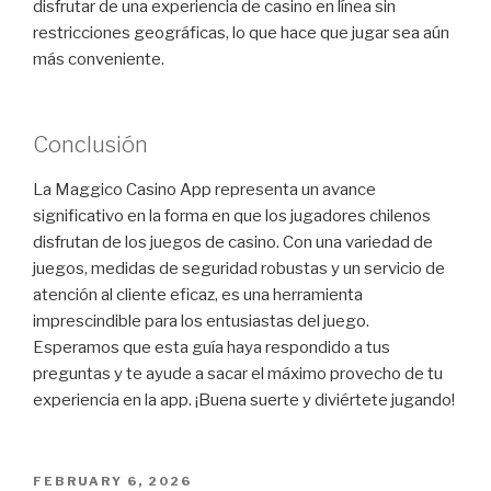
disfrutar de una experiencia de casino en línea sin
restricciones geográficas, lo que hace que jugar sea aún
más conveniente.
Conclusión
La Maggico Casino App representa un avance
significativo en la forma en que los jugadores chilenos
disfrutan de los juegos de casino. Con una variedad de
juegos, medidas de seguridad robustas y un servicio de
atención al cliente eficaz, es una herramienta
imprescindible para los entusiastas del juego.
Esperamos que esta guía haya respondido a tus
preguntas y te ayude a sacar el máximo provecho de tu
experiencia en la app. ¡Buena suerte y diviértete jugando!
POSTED
FEBRUARY 6, 2026