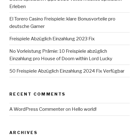
Erleben
El Torero Casino Freispiele: klare Bonusvorteile pro
deutsche Gamer
Freispiele Abzüglich Einzahlung 2023 Fix
No Vorleistung Prämie: 10 Freispiele abzüglich
Einzahlung pro House of Doom within Lord Lucky
50 Freispiele Abzüglich Einzahlung 2024 Fix Verfügbar
RECENT COMMENTS
A WordPress Commenter
on
Hello world!
ARCHIVES