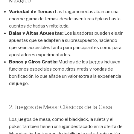
Maggico
Variedad de Temas:
Las tragamonedas abarcan una
enorme gama de temas, desde aventuras épicas hasta
cuentos de hadas y mitología.
Bajas y Altas Apuestas:
Los jugadores pueden elegir
apuestas que se adapten a su presupuesto, haciendo
que sean accesibles tanto para principiantes como para
apostadores experimentados.
Bonos y Giros Gratis:
Muchos de los juegos incluyen
funciones especiales como giros gratis y rondas de
bonificación, lo que añade un valor extra a la experiencia
del juego.
2. Juegos de Mesa: Clásicos de la Casa
Los juegos de mesa, como el blackjack, la ruleta y el
póker, también tienen un lugar destacado en la oferta de
Maggico. Estos juegos de habilidad y estrategia están