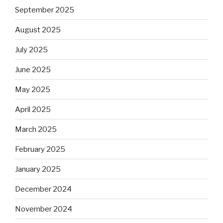
September 2025
August 2025
July 2025
June 2025
May 2025
April 2025
March 2025
February 2025
January 2025
December 2024
November 2024