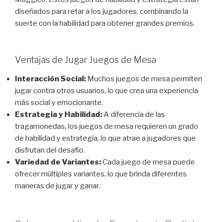
diseñados para retar a los jugadores, combinando la
suerte con la habilidad para obtener grandes premios.
Ventajas de Jugar Juegos de Mesa
Interacción Social:
Muchos juegos de mesa permiten
jugar contra otros usuarios, lo que crea una experiencia
más social y emocionante.
Estrategia y Habilidad:
A diferencia de las
tragamonedas, los juegos de mesa requieren un grado
de habilidad y estrategia, lo que atrae a jugadores que
disfrutan del desafío.
Variedad de Variantes:
Cada juego de mesa puede
ofrecer múltiples variantes, lo que brinda diferentes
maneras de jugar y ganar.