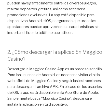
pueden navegar fácilmente entre los diversos juegos,
realizar depósitos y retiros, así como acceder a
promociones exclusivas. La app está disponible para
dispositivos Android e iOS, asegurando que todos los
apostadores puedan aprovechar sus características sin
importar el tipo de teléfono que utilicen.
2. ¿Cómo descargar la aplicación Maggico
Casino?
Descargar la Maggico Casino App es un proceso sencillo.
Para los usuarios de Android, es necesario visitar el sitio
web oficial de Maggico Casino y seguir las instrucciones
para descargar el archivo APK. En el caso de los usuarios
de iOS, la app está disponible en la App Store de Apple.
Simplemente busca “Maggico Casino”, descarga e
instala la aplicación en tu dispositivo.