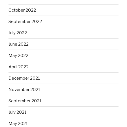
October 2022
September 2022
July 2022
June 2022
May 2022
April 2022
December 2021
November 2021
September 2021
July 2021
May 2021