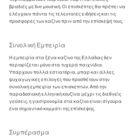
βραδιές με live μουσική. Οι επισκέπτες θα πρέπει να
ελέγχουν πάντα τις τελευταίες ειδήσεις και τις
προσφορές των καζίνο πριν από την επίσκεψή τους.
Συνολική Εμπειρία
Η εμπειρία στα ξένα καζίνο της Ελλάδας δεν
περιορίζεται μόνο στα τυχερά παιχνίδια.
Υπάρχουν πολλά εστιατόρια, μπαρ και άλλες
ψυχαγωγικές επιλογές που προσθέτουν στην
συνολική εμπειρία των επισκεπτών. Από την
παραδοσιακή ελληνική κουζίνα μέχρι τις διεθνείς
γεύσεις, η γαστρονομία στα καζίνο είναι σίγουρα
ένα σημαντικό κομμάτι της επίσκεψης.
Συμπέρασμα