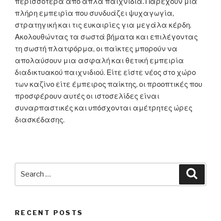
περισσότερα από απλά παιχνίδια. Παρέχουν μια
πλήρη εμπειρία που συνδυάζει ψυχαγωγία,
στρατηγική και τις ευκαιρίες για μεγάλα κέρδη.
Ακολουθώντας τα σωστά βήματα και επιλέγοντας
τη σωστή πλατφόρμα, οι παίκτες μπορούν να
απολαύσουν μια ασφαλή και θετική εμπειρία
διαδικτυακού παιχνιδιού. Είτε είστε νέος στο χώρο
των καζίνο είτε έμπειρος παίκτης, οι προοπτικές που
προσφέρουν αυτές οι ιστοσελίδες είναι
συναρπαστικές και υπόσχονται αμέτρητες ώρες
διασκέδασης.
Search
Searc
for:
RECENT POSTS