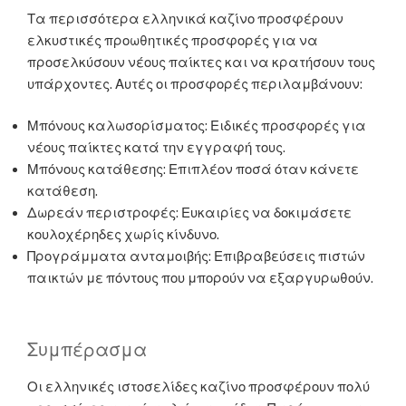
Τα περισσότερα ελληνικά καζίνο προσφέρουν
ελκυστικές προωθητικές προσφορές για να
προσελκύσουν νέους παίκτες και να κρατήσουν τους
υπάρχοντες. Αυτές οι προσφορές περιλαμβάνουν:
Μπόνους καλωσορίσματος: Ειδικές προσφορές για
νέους παίκτες κατά την εγγραφή τους.
Μπόνους κατάθεσης: Επιπλέον ποσά όταν κάνετε
κατάθεση.
Δωρεάν περιστροφές: Ευκαιρίες να δοκιμάσετε
κουλοχέρηδες χωρίς κίνδυνο.
Προγράμματα ανταμοιβής: Επιβραβεύσεις πιστών
παικτών με πόντους που μπορούν να εξαργυρωθούν.
Συμπέρασμα
Οι ελληνικές ιστοσελίδες καζίνο προσφέρουν πολύ