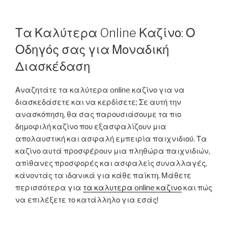
Τα Καλύτερα Online Καζίνο: Ο
Οδηγός σας για Μοναδική
Διασκέδαση
Αναζητάτε τα καλύτερα online καζίνο για να
διασκεδάσετε και να κερδίσετε; Σε αυτή την
ανασκόπηση, θα σας παρουσιάσουμε τα πιο
δημοφιλή καζίνο που εξασφαλίζουν μια
απολαυστική και ασφαλή εμπειρία παιχνιδιού. Τα
καζίνο αυτά προσφέρουν μια πληθώρα παιχνιδιών,
απίθανες προσφορές και ασφαλείς συναλλαγές,
κάνοντάς τα ιδανικά για κάθε παίκτη. Μάθετε
περισσότερα για
τα καλυτερα online καζινο
και πώς
να επιλέξετε το κατάλληλο για εσάς!