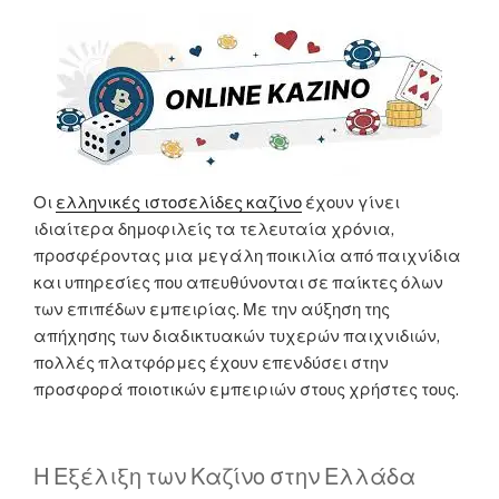
Οι
ελληνικές ιστοσελίδες καζίνο
έχουν γίνει
ιδιαίτερα δημοφιλείς τα τελευταία χρόνια,
προσφέροντας μια μεγάλη ποικιλία από παιχνίδια
και υπηρεσίες που απευθύνονται σε παίκτες όλων
των επιπέδων εμπειρίας. Με την αύξηση της
απήχησης των διαδικτυακών τυχερών παιχνιδιών,
πολλές πλατφόρμες έχουν επενδύσει στην
προσφορά ποιοτικών εμπειριών στους χρήστες τους.
Η Εξέλιξη των Καζίνο στην Ελλάδα