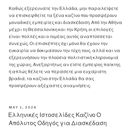
Καθώς εξερευνάτε την Ελλάδα, μην παραλείψετε
να επισκεφθείτε τα ξένα καζίνο που προσφέρουν
μοναδικές εμπειρίες και διασκέδαση. Από την Αθήνα
μέχρι τη Θεσσαλονίκη και την Κρήτη, οι επιλογές
είναι πολλές και ο τομέας αυτός αναπτύσσεται
συνεχώς. Οι επισκέπτες όχι μόνο θα έχουν την
ευκαιρία να δοκιμάσουν την τύχη τους, αλλά και να
εξερευνήσουν την πλούσια πολιτιστική κληρονομιά
της χώρας. Ανεξαρτήτως αν είστε έμπειρος παίκτης
ή απλώς θέλετε να περάσετε μια ευχάριστη
βραδιά, τα καζίνο στην Ελλάδα θα σας
προσφέρουν αξέχαστες αναμνήσεις.
POSTED
MAY 1, 2026
ON
Ελληνικές Ιστοσελίδες Καζίνο Ο
Απόλυτος Οδηγός για Διασκέδαση