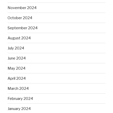
November 2024
October 2024
September 2024
August 2024
July 2024
June 2024
May 2024
April 2024
March 2024
February 2024
January 2024