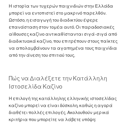
Η ιστορία των τυχερών παιχνιδιών στην Ελλάδα
μπορεί να εντοπιστεί στο μακρινό παρελθόν.
Ωστόσο, η εισαγωγή του διαδικτύου έφερε
επανάσταση στον τομέα αυτό. Οι παραδοσιακές
αίθουσες καζίνο αντικαθίστανται σιγά-σιγά από
διαδικτυακά καζίνο, που επιτρέπουν στους παίκτες
να απολαμβάνουν τα αγαπημένα τους παιχνίδια
από την άνεση του σπιτιού τους.
Πώς να Διαλέξετε την Κατάλληλη
Ιστοσελίδα Καζίνο
Η επιλογή της κατάλληλης ελληνικής ιστοσελίδας
καζίνο μπορεί να είναι δύσκολη, καθώς η αγορά
διαθέτει πολλές επιλογές. Ακολουθούν μερικά
κριτήρια που μπορείτε να λάβετε υπόψη: