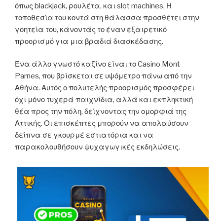
όπως blackjack, ρουλέτα, και slot machines. Η
τοποθεσία του κοντά στη θάλασσα προσθέτει στην
γοητεία του, κάνοντάς το έναν εξαιρετικό
προορισμό για μια βραδιά διασκέδασης.
Ένα άλλο γνωστό καζίνο είναι το Casino Mont
Parnes, που βρίσκεται σε υψόμετρο πάνω από την
Αθήνα. Αυτός ο πολυτελής προορισμός προσφέρει
όχι μόνο τυχερά παιχνίδια, αλλά και εκπληκτική
θέα προς την πόλη, δείχνοντας την ομορφιά της
Αττικής. Οι επισκέπτες μπορούν να απολαύσουν
δείπνα σε γκουρμέ εστιατόρια και να
παρακολουθήσουν ψυχαγωγικές εκδηλώσεις.