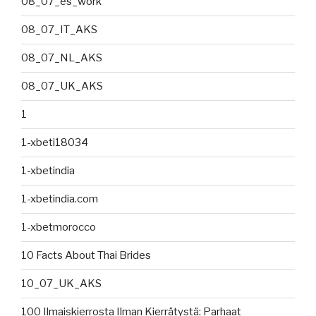
08_07_es_work
08_07_IT_AKS
08_07_NL_AKS
08_07_UK_AKS
1
1-xbeti18034
1-xbetindia
1-xbetindia.com
1-xbetmorocco
10 Facts About Thai Brides
10_07_UK_AKS
100 Ilmaiskierrosta Ilman Kierrätystä: Parhaat