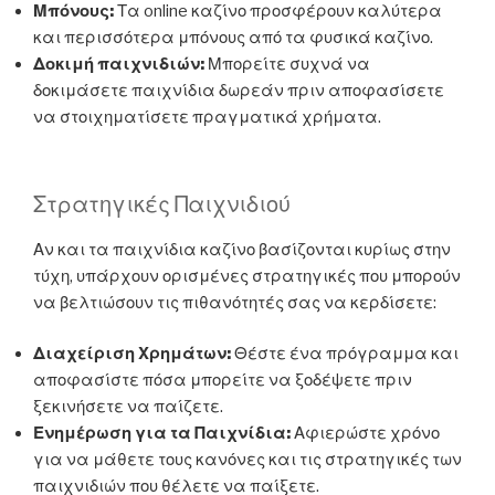
Μπόνους:
Τα online καζίνο προσφέρουν καλύτερα
και περισσότερα μπόνους από τα φυσικά καζίνο.
Δοκιμή παιχνιδιών:
Μπορείτε συχνά να
δοκιμάσετε παιχνίδια δωρεάν πριν αποφασίσετε
να στοιχηματίσετε πραγματικά χρήματα.
Στρατηγικές Παιχνιδιού
Αν και τα παιχνίδια καζίνο βασίζονται κυρίως στην
τύχη, υπάρχουν ορισμένες στρατηγικές που μπορούν
να βελτιώσουν τις πιθανότητές σας να κερδίσετε:
Διαχείριση Χρημάτων:
Θέστε ένα πρόγραμμα και
αποφασίστε πόσα μπορείτε να ξοδέψετε πριν
ξεκινήσετε να παίζετε.
Ενημέρωση για τα Παιχνίδια:
Αφιερώστε χρόνο
για να μάθετε τους κανόνες και τις στρατηγικές των
παιχνιδιών που θέλετε να παίξετε.