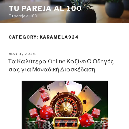
Skip
TU PAREJA AL 100
to
Tu pareja al 100
content
CATEGORY: KARAMELA924
POSTED
MAY 1, 2026
ON
Τα Καλύτερα Online Καζίνο Ο Οδηγός
σας για Μοναδική Διασκέδαση