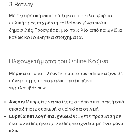
3. Betway
Με εξαιρετική υποστήριξη και μια πλατφόρμα
φιλική προς το χρήστη, το Betway είναι πολύ
δημοφιλές. Προσφέρει μια ποικιλία από παιχνίδια
καθώς και αθλητικά στοιχήματα.
Πλεονεκτήματα του Online Καζίνο
Μερικά από τα πλεονεκτήματα του online καζίνο σε
σύγκριση με τα παραδοσιακά καζίνο
περιλαμβάνουν:
Άνεση:
Μπορείτε να παίξετε από το σπίτι σας ή από
οποιαδήποτε συσκευή, ανά πάσα στιγμή.
Ευρεία επιλογή παιχνιδιών:
Έχετε πρόσβαση σε
εκατοντάδες ή και χιλιάδες παιχνίδια με ένα μόνο
κλικ.