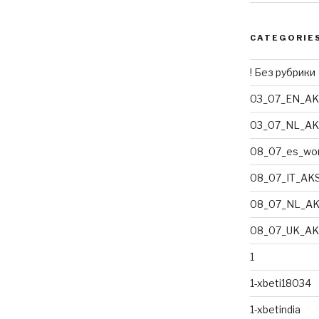
CATEGORIE
! Без рубрики
03_07_EN_AK
03_07_NL_AK
08_07_es_wo
08_07_IT_AK
08_07_NL_A
08_07_UK_AK
1
1-xbeti18034
1-xbetindia