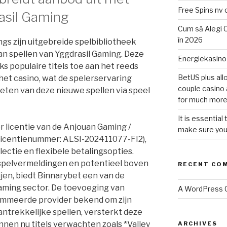
Free Spins nv
asil Gaming
Cum să Alegi C
în 2026
gs zijn uitgebreide spelbibliotheek
an spellen van Yggdrasil Gaming. Deze
Energiekasino
 populaire titels toe aan het reeds
BetUS plus all
t casino, wat de spelerservaring
couple casino 
ieten van deze nieuwe spellen via speel
for much mor
It is essential
r licentie van de Anjouan Gaming /
make sure you 
Licentienummer: ALSI-202411077-FI2),
ectie en flexibele betalingsopties.
 spelvermeldingen en potentieel boven
RECENT CO
tijen, biedt Binnarybet een van de
Gaming sector. De toevoeging van
A WordPress
ommeerde provider bekend om zijn
antrekkelijke spellen, versterkt deze
unnen nu titels verwachten zoals *Valley
ARCHIVES