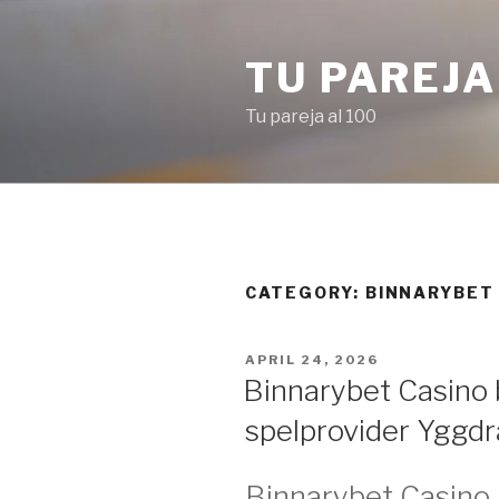
Skip
to
TU PAREJA
content
Tu pareja al 100
CATEGORY: BINNARYBET
POSTED
APRIL 24, 2026
ON
Binnarybet Casino 
spelprovider Yggdr
Binnarybet Casino 