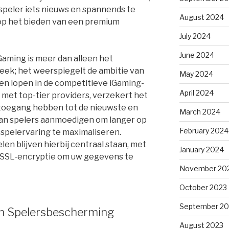
 speler iets nieuws en spannends te
August 2024
 op het bieden van een premium
July 2024
June 2024
Gaming is meer dan alleen het
heek; het weerspiegelt de ambitie van
May 2024
en lopen in de competitieve iGaming-
April 2024
met top-tier providers, verzekert het
s toegang hebben tot de nieuwste en
March 2024
 kan spelers aanmoedigen om langer op
February 2024
n spelervaring te maximaliseren.
en blijven hierbij centraal staan, met
January 2024
en SSL-encryptie om uw gegevens te
November 20
October 2023
September 20
n Spelersbescherming
August 2023