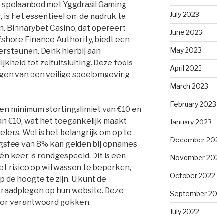
t spelaanbod met Yggdrasil Gaming
July 2023
s, is het essentieel om de nadruk te
. Binnarybet Casino, dat opereert
June 2023
fshore Finance Authority, biedt een
May 2023
ersteunen. Denk hierbij aan
jkheid tot zelfuitsluiting. Deze tools
April 2023
orgen van een veilige speelomgeving
March 2023
February 2023
en minimum stortingslimiet van €10 en
n €10, wat het toegankelijk maakt
January 2023
lers. Wel is het belangrijk om op te
December 20
gsfee van 8% kan gelden bij opnames
één keer is rondgespeeld. Dit is een
November 20
t risico op witwassen te beperken,
October 2022
 de hoogte te zijn. U kunt de
d raadplegen op hun website. Deze
September 20
voor verantwoord gokken.
July 2022