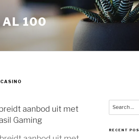
 AL 100
 CASINO
Search
breidt aanbod uit met
for:
asil Gaming
RECENT PO
breidt aanbod uit met