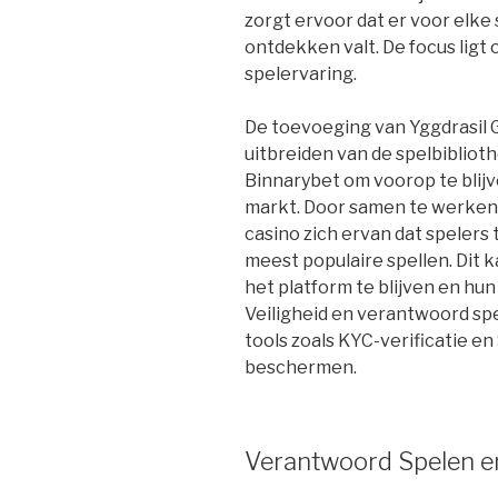
zorgt ervoor dat er voor elke
ontdekken valt. De focus ligt
spelervaring.
De toevoeging van Yggdrasil 
uitbreiden van de spelbibliot
Binnarybet om voorop te blijv
markt. Door samen te werken 
casino zich ervan dat speler
meest populaire spellen. Dit
het platform te blijven en hu
Veiligheid en verantwoord spel
tools zoals KYC-verificatie 
beschermen.
Verantwoord Spelen e