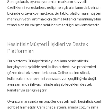
Sonuç olarak, oyuncu yorumları markanın kuvvetli
özelliklerini vurgularken, gelişime açık alanlarını da belirgin
biçimde ortaya koymaktadır. Bu tablo, platformun müşteri
memnuniyetini artırmak için daima kullanıcı memnuniyetini
temel alan bir çalışma şekli benimsediğini açıklamaktadır.
Kesintisiz Müşteri İlişkileri ve Destek
Platformları
Bu platform, Türkiye’deki oyuncuların beklentilerini
karşılayacak şekilde seri, kullanıcı dostu ve problemleri
çözen destek hizmetleri sunar. Online casino sitesi,
kullanıcıların deneyimini yalnızca oyun çeşitliliğiyle değil,
aynı zamanda ihtiyaç halinde ulaşabilecekleri destek
kanallarıyla zenginleştirir.
Oyuncular arasında en popüler destek hattı kesintisiz canlı
sohbet hizmetidir. Canlı chat sistemi, anında çözüm alma