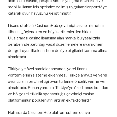
adım canlı casino, jackpot slotlar, yarışma etkinlikleri ve
mobil kullanım için optimize edilmiş uygulamalar portföye
katarak oyun havuzunu geliştirmiştir.
Lisans statüsü, CasinomHub çevrimiçi casino hizmetinin
itibarını güçlendiren en büyük etkenlerden biridir.
Uluslararası casino lisansına alan marka, bu yasal iznin
beraberinde getirdiği yasal düzenlemelere uyarak hem
dengeli oyun ilkelerini hem de üye bilgilerini koruma altına
almaktadır.
Türkiye’ye özel hamleler arasında, yerel finans
yöntemlerinin sisteme eklenmesi, Türkçe arayüz ve yerel
oyuncuların tercih ettiği oyun türlerine öncelik verme yer
almaktadır. Bunun yanı sıra, Türkiye’ye özel bonus fırsatları
ve bölgesel etkinlik sponsorluğu, çevrimiçi casino
platformunun popülerliğini artıran ek faktörlerdir.
Halihazırda CasinomHub platformu, hem dünya