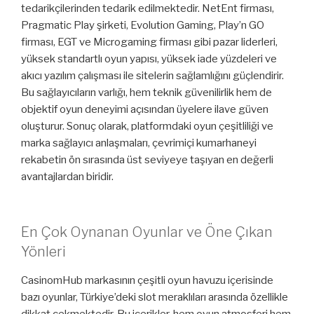
tedarikçilerinden tedarik edilmektedir. NetEnt firması,
Pragmatic Play şirketi, Evolution Gaming, Play’n GO
firması, EGT ve Microgaming firması gibi pazar liderleri,
yüksek standartlı oyun yapısı, yüksek iade yüzdeleri ve
akıcı yazılım çalışması ile sitelerin sağlamlığını güçlendirir.
Bu sağlayıcıların varlığı, hem teknik güvenilirlik hem de
objektif oyun deneyimi açısından üyelere ilave güven
oluşturur. Sonuç olarak, platformdaki oyun çeşitliliği ve
marka sağlayıcı anlaşmaları, çevrimiçi kumarhaneyi
rekabetin ön sırasında üst seviyeye taşıyan en değerli
avantajlardan biridir.
En Çok Oynanan Oyunlar ve Öne Çıkan
Yönleri
CasinomHub markasının çeşitli oyun havuzu içerisinde
bazı oyunlar, Türkiye’deki slot meraklıları arasında özellikle
dikkat çekmektedir. Bu içerikler, hem oyun atmosferi hem