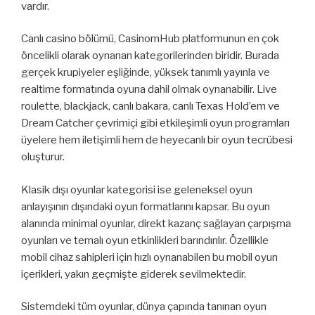
vardır.
Canlı casino bölümü, CasinomHub platformunun en çok
öncelikli olarak oynanan kategorilerinden biridir. Burada
gerçek krupiyeler eşliğinde, yüksek tanımlı yayınla ve
realtime formatında oyuna dahil olmak oynanabilir. Live
roulette, blackjack, canlı bakara, canlı Texas Hold’em ve
Dream Catcher çevrimiçi gibi etkileşimli oyun programları
üyelere hem iletişimli hem de heyecanlı bir oyun tecrübesi
oluşturur.
Klasik dışı oyunlar kategorisi ise geleneksel oyun
anlayışının dışındaki oyun formatlarını kapsar. Bu oyun
alanında minimal oyunlar, direkt kazanç sağlayan çarpışma
oyunları ve temalı oyun etkinlikleri barındırılır. Özellikle
mobil cihaz sahipleri için hızlı oynanabilen bu mobil oyun
içerikleri, yakın geçmişte giderek sevilmektedir.
Sistemdeki tüm oyunlar, dünya çapında tanınan oyun