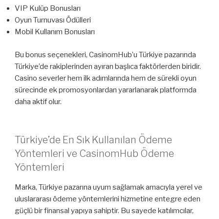
VIP Kulüp Bonusları
Oyun Turnuvası Ödülleri
Mobil Kullanım Bonusları
Bu bonus seçenekleri, CasinomHub’u Türkiye pazarında
Türkiye’de rakiplerinden ayıran başlıca faktörlerden biridir.
Casino severler hem ilk adımlarında hem de sürekli oyun
sürecinde ek promosyonlardan yararlanarak platformda
daha aktif olur.
Türkiye’de En Sık Kullanılan Ödeme
Yöntemleri ve CasinomHub Ödeme
Yöntemleri
Marka, Türkiye pazarına uyum sağlamak amacıyla yerel ve
uluslararası ödeme yöntemlerini hizmetine entegre eden
güçlü bir finansal yapıya sahiptir. Bu sayede katılımcılar,