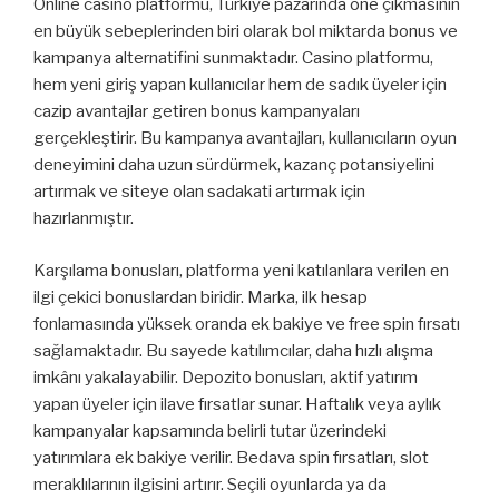
Online casino platformu, Türkiye pazarında öne çıkmasının
en büyük sebeplerinden biri olarak bol miktarda bonus ve
kampanya alternatifini sunmaktadır. Casino platformu,
hem yeni giriş yapan kullanıcılar hem de sadık üyeler için
cazip avantajlar getiren bonus kampanyaları
gerçekleştirir. Bu kampanya avantajları, kullanıcıların oyun
deneyimini daha uzun sürdürmek, kazanç potansiyelini
artırmak ve siteye olan sadakati artırmak için
hazırlanmıştır.
Karşılama bonusları, platforma yeni katılanlara verilen en
ilgi çekici bonuslardan biridir. Marka, ilk hesap
fonlamasında yüksek oranda ek bakiye ve free spin fırsatı
sağlamaktadır. Bu sayede katılımcılar, daha hızlı alışma
imkânı yakalayabilir. Depozito bonusları, aktif yatırım
yapan üyeler için ilave fırsatlar sunar. Haftalık veya aylık
kampanyalar kapsamında belirli tutar üzerindeki
yatırımlara ek bakiye verilir. Bedava spin fırsatları, slot
meraklılarının ilgisini artırır. Seçili oyunlarda ya da