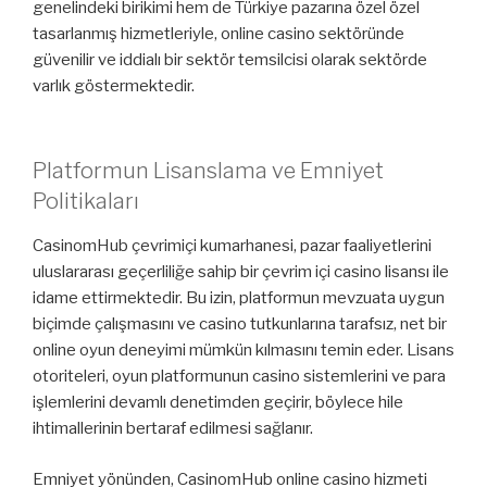
genelindeki birikimi hem de Türkiye pazarına özel özel
tasarlanmış hizmetleriyle, online casino sektöründe
güvenilir ve iddialı bir sektör temsilcisi olarak sektörde
varlık göstermektedir.
Platformun Lisanslama ve Emniyet
Politikaları
CasinomHub çevrimiçi kumarhanesi, pazar faaliyetlerini
uluslararası geçerliliğe sahip bir çevrim içi casino lisansı ile
idame ettirmektedir. Bu izin, platformun mevzuata uygun
biçimde çalışmasını ve casino tutkunlarına tarafsız, net bir
online oyun deneyimi mümkün kılmasını temin eder. Lisans
otoriteleri, oyun platformunun casino sistemlerini ve para
işlemlerini devamlı denetimden geçirir, böylece hile
ihtimallerinin bertaraf edilmesi sağlanır.
Emniyet yönünden, CasinomHub online casino hizmeti