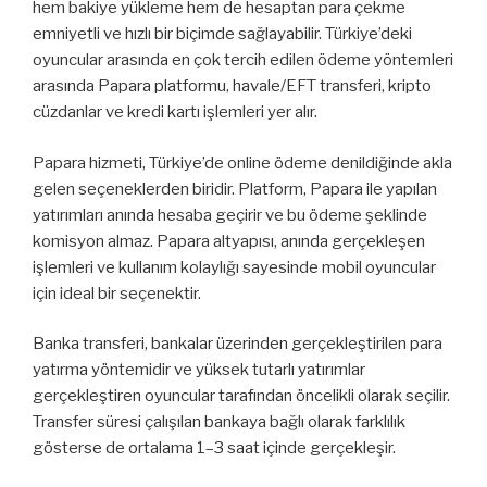
hem bakiye yükleme hem de hesaptan para çekme
emniyetli ve hızlı bir biçimde sağlayabilir. Türkiye’deki
oyuncular arasında en çok tercih edilen ödeme yöntemleri
arasında Papara platformu, havale/EFT transferi, kripto
cüzdanlar ve kredi kartı işlemleri yer alır.
Papara hizmeti, Türkiye’de online ödeme denildiğinde akla
gelen seçeneklerden biridir. Platform, Papara ile yapılan
yatırımları anında hesaba geçirir ve bu ödeme şeklinde
komisyon almaz. Papara altyapısı, anında gerçekleşen
işlemleri ve kullanım kolaylığı sayesinde mobil oyuncular
için ideal bir seçenektir.
Banka transferi, bankalar üzerinden gerçekleştirilen para
yatırma yöntemidir ve yüksek tutarlı yatırımlar
gerçekleştiren oyuncular tarafından öncelikli olarak seçilir.
Transfer süresi çalışılan bankaya bağlı olarak farklılık
gösterse de ortalama 1–3 saat içinde gerçekleşir.