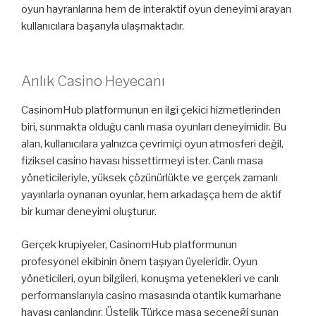
oyun hayranlarına hem de interaktif oyun deneyimi arayan
kullanıcılara başarıyla ulaşmaktadır.
Anlık Casino Heyecanı
CasinomHub platformunun en ilgi çekici hizmetlerinden
biri, sunmakta olduğu canlı masa oyunları deneyimidir. Bu
alan, kullanıcılara yalnızca çevrimiçi oyun atmosferi değil,
fiziksel casino havası hissettirmeyi ister. Canlı masa
yöneticileriyle, yüksek çözünürlükte ve gerçek zamanlı
yayınlarla oynanan oyunlar, hem arkadaşça hem de aktif
bir kumar deneyimi oluşturur.
Gerçek krupiyeler, CasinomHub platformunun
profesyonel ekibinin önem taşıyan üyeleridir. Oyun
yöneticileri, oyun bilgileri, konuşma yetenekleri ve canlı
performanslarıyla casino masasında otantik kumarhane
havası canlandırır. Üstelik Türkçe masa seçeneği sunan