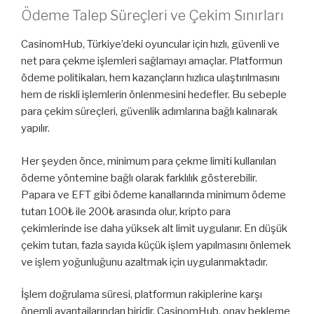
Ödeme Talep Süreçleri ve Çekim Sınırları
CasinomHub, Türkiye’deki oyuncular için hızlı, güvenli ve
net para çekme işlemleri sağlamayı amaçlar. Platformun
ödeme politikaları, hem kazançların hızlıca ulaştırılmasını
hem de riskli işlemlerin önlenmesini hedefler. Bu sebeple
para çekim süreçleri, güvenlik adımlarına bağlı kalınarak
yapılır.
Her şeyden önce, minimum para çekme limiti kullanılan
ödeme yöntemine bağlı olarak farklılık gösterebilir.
Papara ve EFT gibi ödeme kanallarında minimum ödeme
tutarı 100₺ ile 200₺ arasında olur, kripto para
çekimlerinde ise daha yüksek alt limit uygulanır. En düşük
çekim tutarı, fazla sayıda küçük işlem yapılmasını önlemek
ve işlem yoğunluğunu azaltmak için uygulanmaktadır.
İşlem doğrulama süresi, platformun rakiplerine karşı
önemli avantajlarından biridir. CasinomHub, onay bekleme