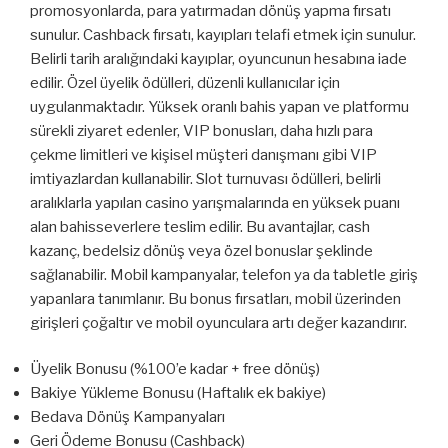
promosyonlarda, para yatırmadan dönüş yapma fırsatı
sunulur. Cashback fırsatı, kayıpları telafi etmek için sunulur.
Belirli tarih aralığındaki kayıplar, oyuncunun hesabına iade
edilir. Özel üyelik ödülleri, düzenli kullanıcılar için
uygulanmaktadır. Yüksek oranlı bahis yapan ve platformu
sürekli ziyaret edenler, VIP bonusları, daha hızlı para
çekme limitleri ve kişisel müşteri danışmanı gibi VIP
imtiyazlardan kullanabilir. Slot turnuvası ödülleri, belirli
aralıklarla yapılan casino yarışmalarında en yüksek puanı
alan bahisseverlere teslim edilir. Bu avantajlar, cash
kazanç, bedelsiz dönüş veya özel bonuslar şeklinde
sağlanabilir. Mobil kampanyalar, telefon ya da tabletle giriş
yapanlara tanımlanır. Bu bonus fırsatları, mobil üzerinden
girişleri çoğaltır ve mobil oyunculara artı değer kazandırır.
Üyelik Bonusu (%100’e kadar + free dönüş)
Bakiye Yükleme Bonusu (Haftalık ek bakiye)
Bedava Dönüş Kampanyaları
Geri Ödeme Bonusu (Cashback)