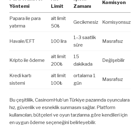
Komisyon
Yöntemi
Limit
Zamanı
Papara ile para
alt limit
Gecikmesiz
Komisyonsuz
yatırma
50₺
1–3 saatlik
Havale/EFT
100 lira
Masrafsız
süre
alt limit
15
Kripto ile ödeme
Değişebilir
200₺
dakikada
Kredi kartı
alt limit
ortalama 1
Masrafsız
sistemi
100₺
gün
Bu çeşitlilik, CasinomHub’un Türkiye pazarında oyunculara
hız, güvenlik ve esneklik sunmasını sağlar. Platform
kullanıcıları, bütçeleri ve oyun tarzlarına göre kendileri için
en uygun ödeme seçeneğini belirleyebilir.