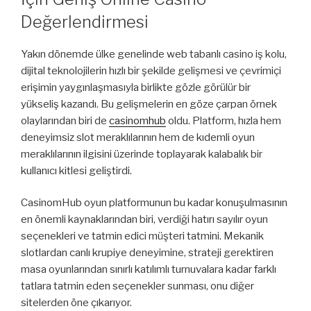
Değerlendirmesi
Yakın dönemde ülke genelinde web tabanlı casino iş kolu,
dijital teknolojilerin hızlı bir şekilde gelişmesi ve çevrimiçi
erişimin yaygınlaşmasıyla birlikte gözle görülür bir
yükseliş kazandı. Bu gelişmelerin en göze çarpan örnek
olaylarından biri de
casinomhub
oldu. Platform, hızla hem
deneyimsiz slot meraklılarının hem de kıdemli oyun
meraklılarının ilgisini üzerinde toplayarak kalabalık bir
kullanıcı kitlesi geliştirdi.
CasinomHub oyun platformunun bu kadar konuşulmasının
en önemli kaynaklarından biri, verdiği hatırı sayılır oyun
seçenekleri ve tatmin edici müşteri tatmini. Mekanik
slotlardan canlı krupiye deneyimine, strateji gerektiren
masa oyunlarından sınırlı katılımlı turnuvalara kadar farklı
tatlara tatmin eden seçenekler sunması, onu diğer
sitelerden öne çıkarıyor.