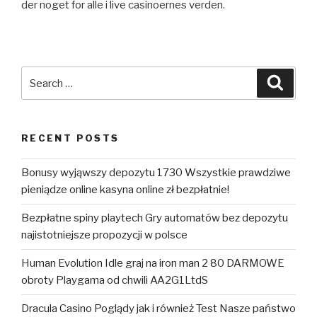
der noget for alle i live casinoernes verden.
Search
Searc
for:
RECENT POSTS
Bonusy wyjąwszy depozytu 1730 Wszystkie prawdziwe
pieniądze online kasyna online zł bezpłatnie!
Bezpłatne spiny playtech Gry automatów bez depozytu
najistotniejsze propozycji w polsce
Human Evolution Idle graj na iron man 2 80 DARMOWE
obroty Playgama od chwili AA2G1LtdS
Dracula Casino Poglądy jak i również Test Nasze państwo