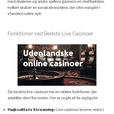
med dealerne og andre spillere gennem en chatfunktion,
hvilket skaber en social atmosfære, der ofte mangler i
standard online spil.
Funktioner ved Bedste Live Casinoer
De bedste live casinoer har en række funktioner, der
adskiller dem fra resten. Her er nogle af de vigtigste:
Højkvalitets Streaming:
Live casinoer leverer video i