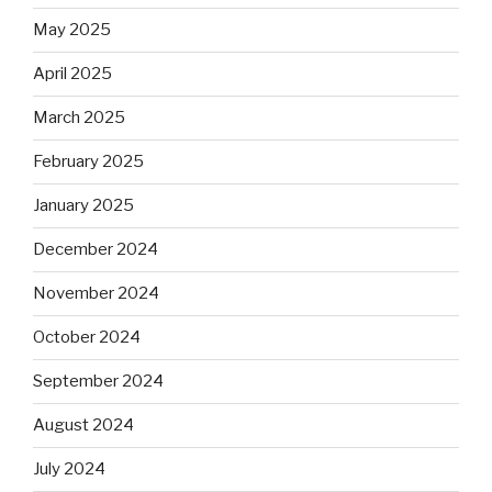
May 2025
April 2025
March 2025
February 2025
January 2025
December 2024
November 2024
October 2024
September 2024
August 2024
July 2024