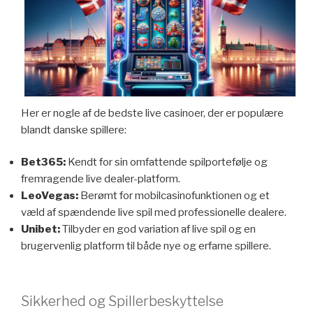
Her er nogle af de bedste live casinoer, der er populære
blandt danske spillere:
Bet365:
Kendt for sin omfattende spilportefølje og
fremragende live dealer-platform.
LeoVegas:
Berømt for mobilcasinofunktionen og et
væld af spændende live spil med professionelle dealere.
Unibet:
Tilbyder en god variation af live spil og en
brugervenlig platform til både nye og erfarne spillere.
Sikkerhed og Spillerbeskyttelse