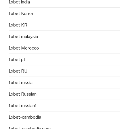
1xbet india
1xbet Korea
1xbet KR
1xbet malaysia
1xbet Morocco
1xbet pt
1xbet RU
1xbet russia
1xbet Russian
1xbet russian1
1xbet-cambodia
1xbet-cambodia.com