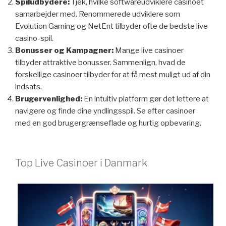
Spiludbydere:
Tjek, hvilke softwareudviklere casinoet
samarbejder med. Renommerede udviklere som
Evolution Gaming og NetEnt tilbyder ofte de bedste live
casino-spil.
Bonusser og Kampagner:
Mange live casinoer
tilbyder attraktive bonusser. Sammenlign, hvad de
forskellige casinoer tilbyder for at få mest muligt ud af din
indsats.
Brugervenlighed:
En intuitiv platform gør det lettere at
navigere og finde dine yndlingsspil. Se efter casinoer
med en god brugergrænseflade og hurtig opbevaring.
Top Live Casinoer i Danmark