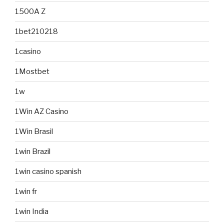
1500A Z
1bet210218
1casino
1Mostbet
1w
1Win AZ Casino
1Win Brasil
1win Brazil
1win casino spanish
1win fr
1win India