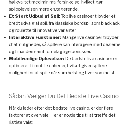
høj kvalitet med minimal forsinkelse, hvilket gør
spiloplevelsen mere engagerende.
Et Stort Udbud af Spil:
Top live casinoer tilbyder et
bredt udvalg af spil, fra klassiske bordspil som blackjack
og roulette til innovative varianter.
Interaktive Funktioner:
Mange live casinoer tilbyder
chatmuligheder, så spillere kan interagere med dealerne
og hinanden samt fordelagtige bonusser.
Mobilvenlige Oplevelser:
De bedste live casinoer er
optimeret til mobile enheder, hvilket giver spillere
mulighed for at spille når som helst og hvor som helst.
Sådan Vælger Du Det Bedste Live Casino
Når du leder efter det bedste live casino, er der flere
faktorer at overveje. Her er nogle tips til at træffe det
rigtige valg: