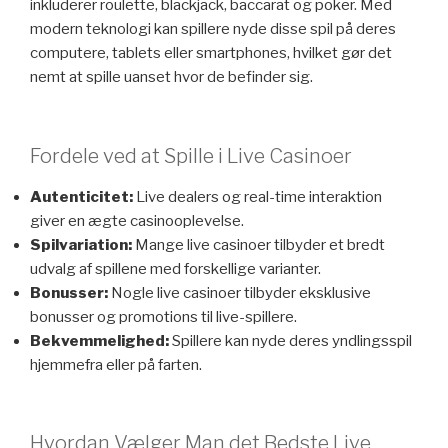
inkluderer roulette, blackjack, baccarat og poker. Med
modern teknologi kan spillere nyde disse spil på deres
computere, tablets eller smartphones, hvilket gør det
nemt at spille uanset hvor de befinder sig.
Fordele ved at Spille i Live Casinoer
Autenticitet:
Live dealers og real-time interaktion
giver en ægte casinooplevelse.
Spilvariation:
Mange live casinoer tilbyder et bredt
udvalg af spillene med forskellige varianter.
Bonusser:
Nogle live casinoer tilbyder eksklusive
bonusser og promotions til live-spillere.
Bekvemmelighed:
Spillere kan nyde deres yndlingsspil
hjemmefra eller på farten.
Hvordan Vælger Man det Bedste Live