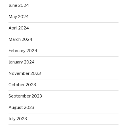
June 2024
May 2024
April 2024
March 2024
February 2024
January 2024
November 2023
October 2023
September 2023
August 2023
July 2023