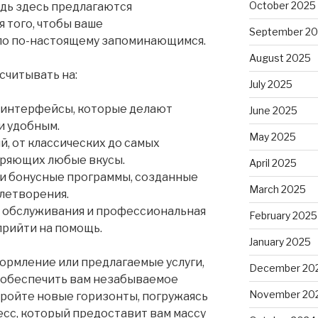
October 2025
едь здесь предлагаются
 того, чтобы ваше
September 2
о по-настоящему запоминающимся.
August 2025
считывать на:
July 2025
 интерфейсы, которые делают
June 2025
и удобным.
May 2025
, от классических до самых
оряющих любые вкусы.
April 2025
и бонусные программы, созданные
March 2025
влетворения.
 обслуживания и профессиональная
February 2025
прийти на помощь.
January 2025
ормление или предлагаемые услуги,
December 20
 обеспечить вам незабываемое
November 20
ройте новые горизонты, погружаясь
есс, который предоставит вам массу