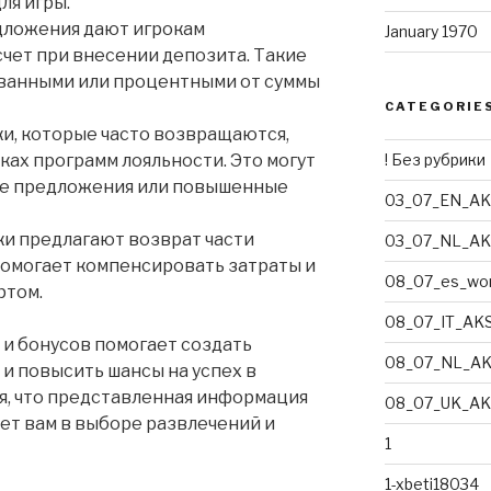
ля игры.
едложения дают игрокам
January 1970
чет при внесении депозита. Такие
ованными или процентными от суммы
CATEGORIE
ки, которые часто возвращаются,
! Без рубрики
мках программ лояльности. Это могут
ые предложения или повышенные
03_07_EN_AK
и предлагают возврат части
03_07_NL_AK
помогает компенсировать затраты и
08_07_es_wo
ртом.
08_07_IT_AK
 и бонусов помогает создать
08_07_NL_A
и повысить шансы на успех в
я, что представленная информация
08_07_UK_AK
ет вам в выборе развлечений и
1
1-xbeti18034