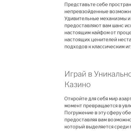
Представьте себе простран
непревзойденные возможнос
Удивительные механизмы и
предоставляют вам шанс ис
настоящим кайфом от процес
настоящих ценителей нест
подходов к классическим иг
Играй в Уникальн
Казино
Откройте для себя мир азар
момент превращается в увл
Погружение в эту сферу об
предоставляя вам возможно
который выделяется среди п