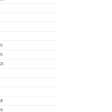
21
21
21
18
99