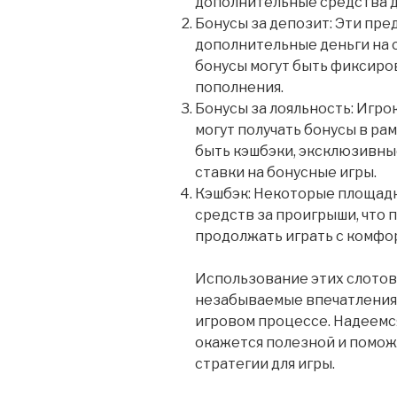
дополнительные средства д
Бонусы за депозит: Эти пр
дополнительные деньги на с
бонусы могут быть фиксир
пополнения.
Бонусы за лояльность: Игро
могут получать бонусы в ра
быть кэшбэки, эксклюзивн
ставки на бонусные игры.
Кэшбэк: Некоторые площадк
средств за проигрыши, что 
продолжать играть с комфо
Использование этих слотов
незабываемые впечатления 
игровом процессе. Надеемс
окажется полезной и помож
стратегии для игры.