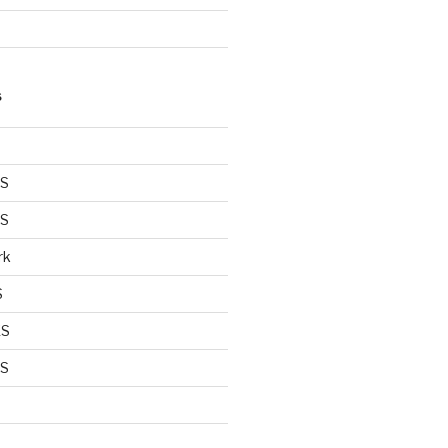
S
S
S
rk
S
KS
S