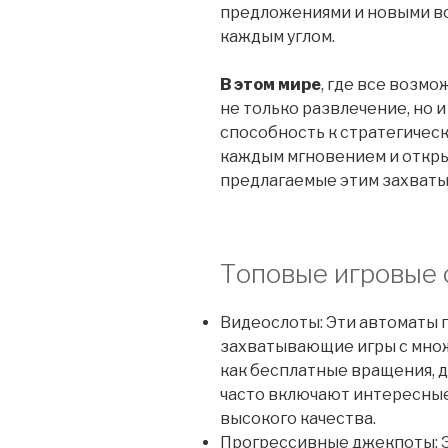
предложениями и новыми во
каждым углом.
В этом мире
, где все возмо
не только развлечение, но и
способность к стратегичес
каждым мгновением и откры
предлагаемые этим захват
Топовые игровые 
Видеослоты: Эти автоматы 
захватывающие игры с множ
как бесплатные вращения, 
часто включают интересны
высокого качества.
Прогрессивные джекпоты: Э