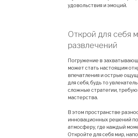
удовольствия и эмоций.
Открой для себя 
развлечений
Погружение в захватывающ
может стать настоящим отк
впечатления и острые ощущ
для себя, будь то увлекател
сложные стратегии, требую
мастерства.
В этом пространстве разно
инновационных решений по
атмосферу, где каждый мом
Откройте для себя мир, н