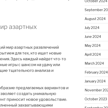
October 2024
September 2
August 2024
мир азартных
July 2024
June 2024
May 2024
ий мир азартных развлечений
рытием для тех, кто ищет новые
April 2024
ения. Здесь каждый найдет что-то
March 2024
ьные игры с шансом на удачу или
щие тщательного анализа и
February 2024
January 2024
образие предлагаемых вариантов и
November 20
зволяет создать уникальную
October 2023
ент приносит новое удовольствие.
аполненный захватывающими
September 20