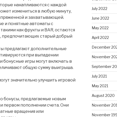
оторые накапливаются с каждой
July 2022
может измениться в любую минуту,
напряженной и захватывающей.
June 2022
ые и понятные автоматы с
May 2022
такими как фрукты и BAR, остаются
в, предпочитающих старый добрый
April 2022
December 20
ты предлагают дополнительные
ктивируются при выпадении
November 20
и бонусные игры могут включать в
September 20
величивают общую сумму выигрыша.
July 2021
могут значительно улучшить игровой
May 2021
August 2020
о бонусы, предлагаемые новым
и первом пополнении счета. Они
November 20
платные вращения или
November 19