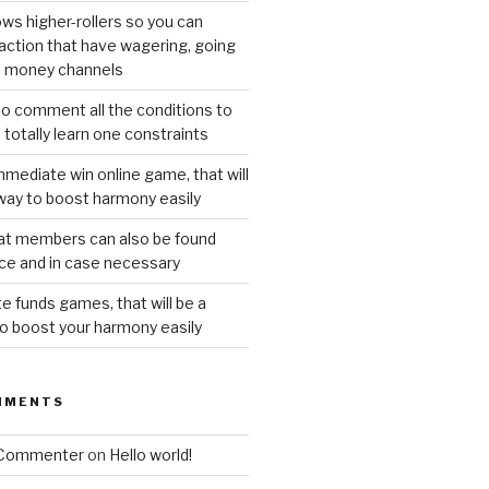
ows higher-rollers so you can
action that have wagering, going
e money channels
 to comment all the conditions to
totally learn one constraints
mediate win online game, that will
way to boost harmony easily
at members can also be found
ce and in case necessary
 funds games, that will be a
o boost your harmony easily
MMENTS
 Commenter
on
Hello world!