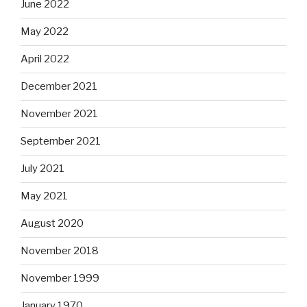
June 2022
May 2022
April 2022
December 2021
November 2021
September 2021
July 2021
May 2021
August 2020
November 2018
November 1999
January 1970