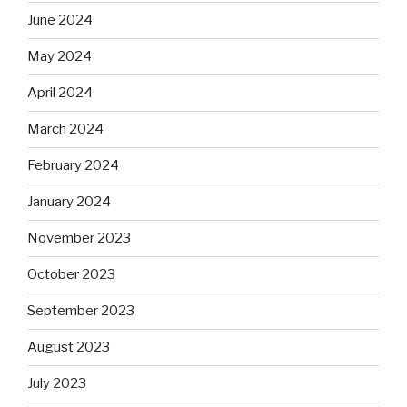
June 2024
May 2024
April 2024
March 2024
February 2024
January 2024
November 2023
October 2023
September 2023
August 2023
July 2023