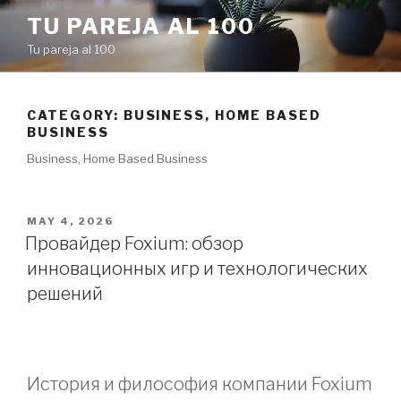
Skip
TU PAREJA AL 100
to
Tu pareja al 100
content
CATEGORY: BUSINESS, HOME BASED
BUSINESS
Business, Home Based Business
POSTED
MAY 4, 2026
ON
Провайдер Foxium: обзор
инновационных игр и технологических
решений
История и философия компании Foxium