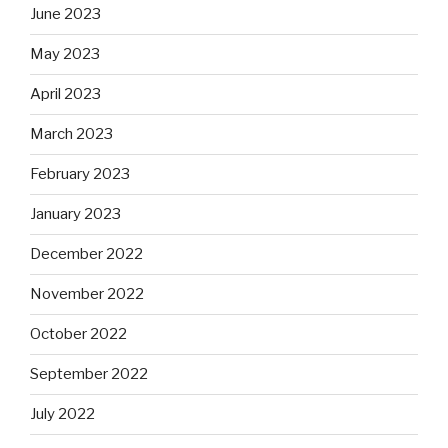
June 2023
May 2023
April 2023
March 2023
February 2023
January 2023
December 2022
November 2022
October 2022
September 2022
July 2022