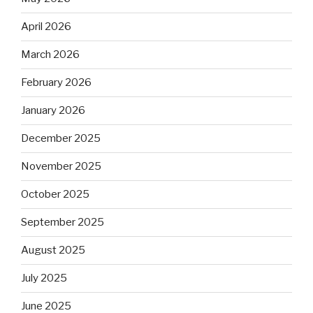
April 2026
March 2026
February 2026
January 2026
December 2025
November 2025
October 2025
September 2025
August 2025
July 2025
June 2025