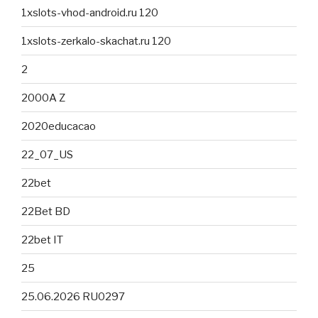
1xslots-vhod-android.ru 120
1xslots-zerkalo-skachat.ru 120
2
2000A Z
2020educacao
22_07_US
22bet
22Bet BD
22bet IT
25
25.06.2026 RU0297