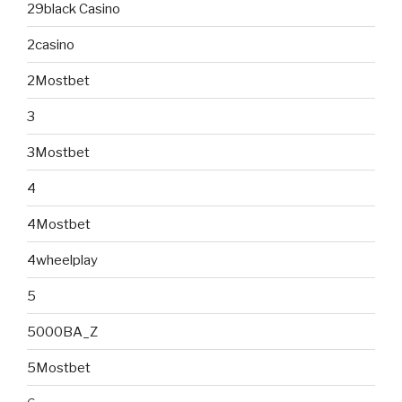
29black Casino
2casino
2Mostbet
3
3Mostbet
4
4Mostbet
4wheelplay
5
5000BA_Z
5Mostbet