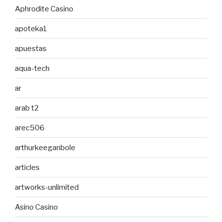
Aphrodite Casino
apoteka1
apuestas
aqua-tech
ar
arab t2
arec506
arthurkeeganbole
articles
artworks-unlimited
Asino Casino