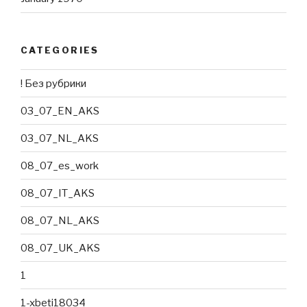
CATEGORIES
! Без рубрики
03_07_EN_AKS
03_07_NL_AKS
08_07_es_work
08_07_IT_AKS
08_07_NL_AKS
08_07_UK_AKS
1
1-xbeti18034