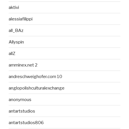
aktivi
alessiafilippi
all_BAz
Allyspin
allZ
amminex.net 2
andreschweighofer.com 10
anglopolishculturalexchange
anonymous
antartstudios
antartstudios806