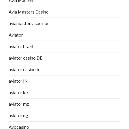
Avia Masters
Avia Masters Casino
aviamasters-casinos
Aviator
aviator brazil
aviator casino DE
aviator casino fr
aviator IN
aviator ke
aviator mz
aviator ng
Avocasino