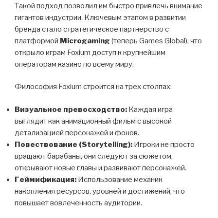
Такой подход позволил им быстро привлечь внимание
гигантов индустрии. Ключевым этапом в развитии
бренда стало стратегическое партнерство с
платформой
Microgaming
(теперь Games Global), что
открыло играм Foxium доступ к крупнейшим
операторам казино по всему миру.
Философия Foxium строится на трех столпах:
Визуальное превосходство:
Каждая игра
выглядит как анимационный фильм с высокой
детализацией персонажей и фонов.
Повествование (Storytelling):
Игроки не просто
вращают барабаны, они следуют за сюжетом,
открывают новые главы и развивают персонажей.
Геймификация:
Использование механик
накопления ресурсов, уровней и достижений, что
повышает вовлеченность аудитории.