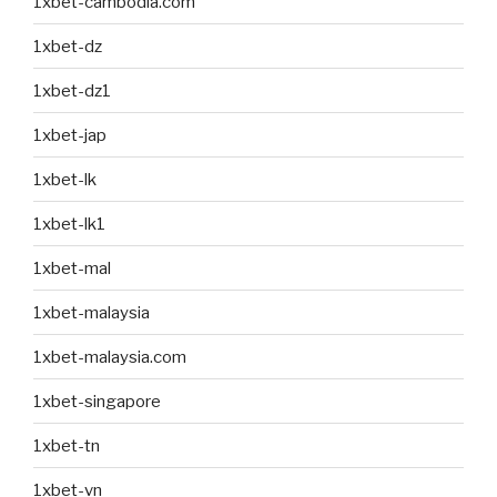
1xbet-cambodia.com
1xbet-dz
1xbet-dz1
1xbet-jap
1xbet-lk
1xbet-lk1
1xbet-mal
1xbet-malaysia
1xbet-malaysia.com
1xbet-singapore
1xbet-tn
1xbet-vn