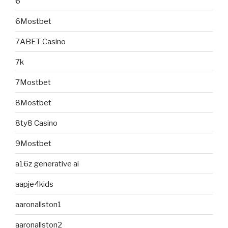
6
6Mostbet
7ABET Casino
7k
7Mostbet
8Mostbet
8ty8 Casino
9Mostbet
a16z generative ai
aapje4kids
aaronallston1
aaronallston2