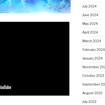
July 2024
June 2024
May 2024
April 2024
March 2024
February 2024
January 2024
November 20
October 2023
September 20
August 2023
July 2023