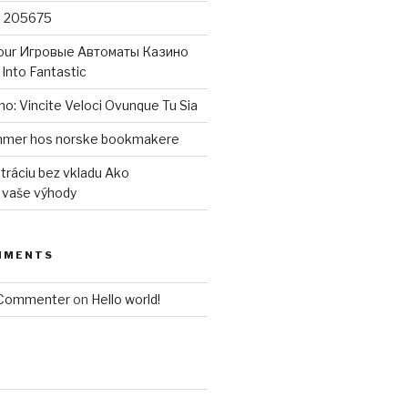
le 205675
Your Игровые Автоматы Казино
Into Fantastic
o: Vincite Veloci Ovunque Tu Sia
mer hos norske bookmakere
tráciu bez vkladu Ako
 vaše výhody
MMENTS
 Commenter
on
Hello world!