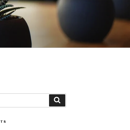
Search
STS