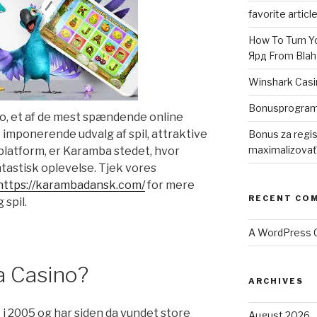
favorite artic
How To Turn 
Ярд From Blah 
Winshark Casin
Bonusprogram
, et af de mest spændende online
imponerende udvalg af spil, attraktive
Bonus za regis
maximalizovať
platform, er Karamba stedet, hvor
ntastisk oplevelse. Tjek vores
https://karambadansk.com/
for mere
RECENT CO
 spil.
A WordPress
a Casino?
ARCHIVES
i 2005 og har siden da vundet store
August 2026