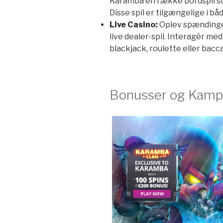
Karamba en række bordspil so
Disse spil er tilgængelige i bå
Live Casino:
Oplev spændinge
live dealer-spil. Interagér med
blackjack, roulette eller baccar
Bonusser og Kamp