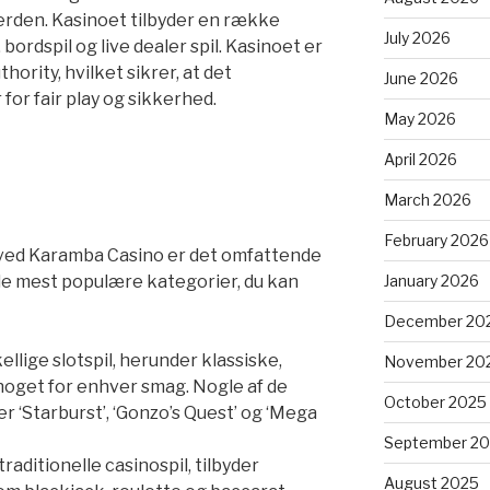
erden. Kasinoet tilbyder en række
July 2026
, bordspil og live dealer spil. Kasinoet er
ority, hvilket sikrer, at det
June 2026
for fair play og sikkerhed.
May 2026
April 2026
March 2026
February 2026
r ved Karamba Casino er det omfattende
f de mest populære kategorier, du kan
January 2026
December 20
llige slotspil, herunder klassiske,
November 20
 noget for enhver smag. Nogle af de
October 2025
r ‘Starburst’, ‘Gonzo’s Quest’ og ‘Mega
September 2
raditionelle casinospil, tilbyder
August 2025