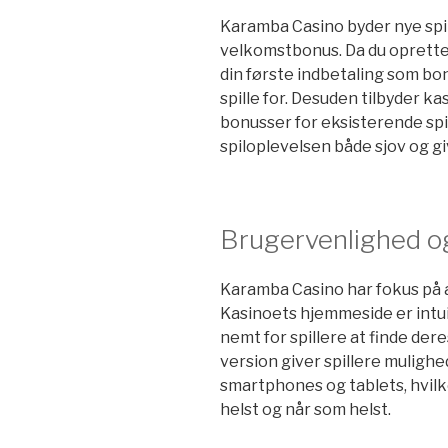
Karamba Casino byder nye sp
velkomstbonus. Da du opretter
din første indbetaling som bon
spille for. Desuden tilbyder 
bonusser for eksisterende spi
spiloplevelsen både sjov og g
Brugervenlighed o
Karamba Casino har fokus på a
Kasinoets hjemmeside er intuit
nemt for spillere at finde der
version giver spillere mulighed
smartphones og tablets, hvilke
helst og når som helst.