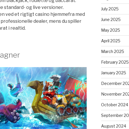
m blackjack, roulette og baccarat.
de standard- og live versioner.
July 2025
n ved et rigtigt casino hjemmefra med
June 2025
 professionelle dealer, mens du spiller
at i realtid.
May 2025
April 2025
March 2025
agner
February 2025
January 2025
December 20
November 20
October 2024
September 2
August 2024