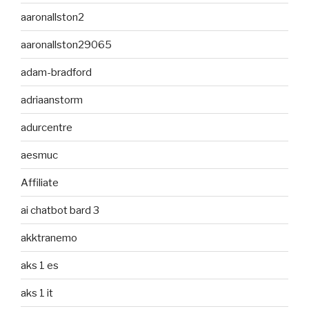
aaronallston2
aaronallston29065
adam-bradford
adriaanstorm
adurcentre
aesmuc
Affiliate
ai chatbot bard 3
akktranemo
aks 1 es
aks 1 it