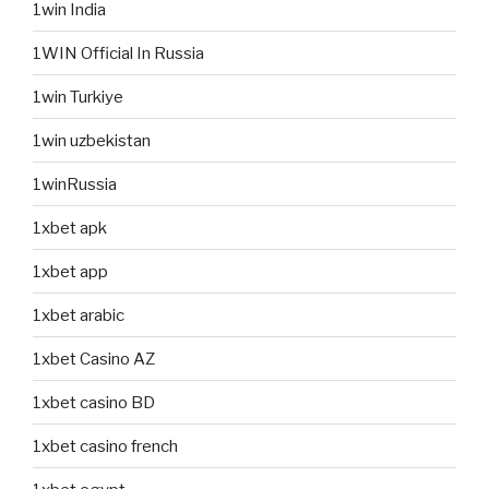
1win India
1WIN Official In Russia
1win Turkiye
1win uzbekistan
1winRussia
1xbet apk
1xbet app
1xbet arabic
1xbet Casino AZ
1xbet casino BD
1xbet casino french