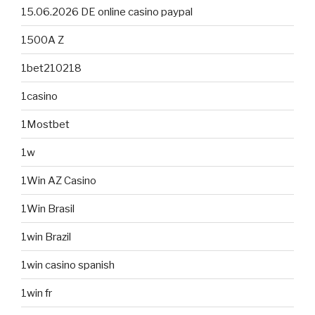
15.06.2026 DE online casino paypal
1500A Z
1bet210218
1casino
1Mostbet
1w
1Win AZ Casino
1Win Brasil
1win Brazil
1win casino spanish
1win fr