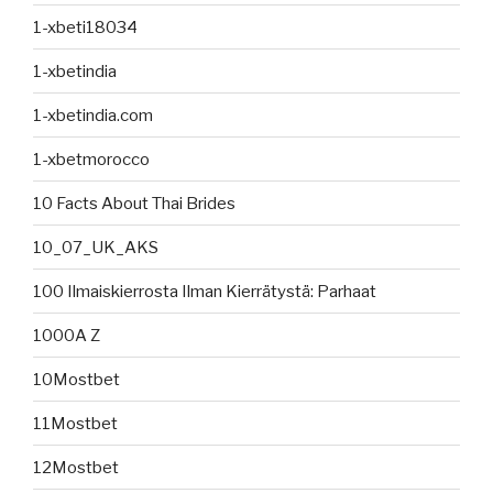
1-xbeti18034
1-xbetindia
1-xbetindia.com
1-xbetmorocco
10 Facts About Thai Brides
10_07_UK_AKS
100 Ilmaiskierrosta Ilman Kierrätystä: Parhaat
1000A Z
10Mostbet
11Mostbet
12Mostbet