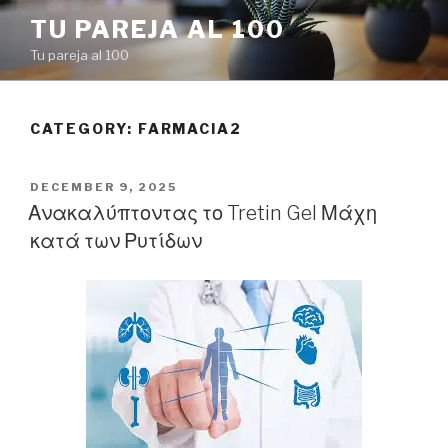
Skip
TU PAREJA AL 100
to
Tu pareja al 100
content
CATEGORY: FARMACIA2
POSTED
DECEMBER 9, 2025
ON
Ανακαλύπτοντας το Tretin Gel Μάχη
κατά των Ρυτίδων