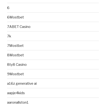
6
6Mostbet
7ABET Casino
7k
7Mostbet
8Mostbet
8ty8 Casino
9Mostbet
a16z generative ai
aapje4kids
aaronallston1