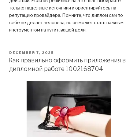
действий. Если вы решились на этот шаг, выбирайте
только надежные источники и ориентируйтесь на
репутацию провайдера. Помните, что диплом сам по
себе не делает человека, но он может стать важным
инструментом на пути к вашей цели.
POSTED
DECEMBER 7, 2025
ON
Как правильно оформить приложения в
дипломной работе 1002168704