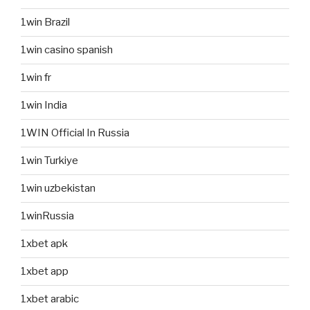
1win Brazil
1win casino spanish
1win fr
1win India
1WIN Official In Russia
1win Turkiye
1win uzbekistan
1winRussia
1xbet apk
1xbet app
1xbet arabic